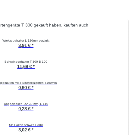
artengeräte T 300 gekauft haben, kauften auch
Werkzeughalter L 120mm verzinkt
3,91 € *
Bohrwindenhalter T 300 B 100
11,69 € *
pelhaken mit 4 Einsteckzapfen T160mm
0,90 € *
Doppelhaken, ZA 30 mm, L 140
0,23 € *
SB-Haken schwer T 300
3,02 € *