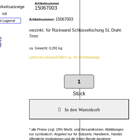
Artikelnummer
15067003
15067003
Artikelnummer:
ht Lagernd
verzinkt, für Rückwand Schlüssellochung SL Draht:
7mm
ca. Gewicht: 0,291 kg
Lieferzeit voraussichtlich ca. 10-20 Arbeitstage
Stück
* alle Preise zzgl. 19% MwSt. und Versandkosten. Abbildungen
nur symbolisch.
Angebot nur für Industrie, Handwerk, Handel,
öffentliche Institutionen und die freien Berufe bestimmt.