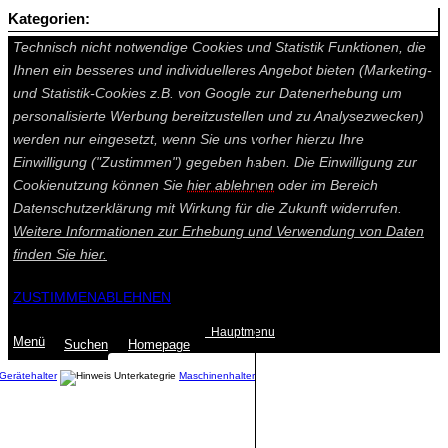
Kategorien:
Auf dieser Seite werden technisch notwendige Cookies gesetzt.
Technisch nicht notwendige Cookies und Statistik Funktionen, die
Ihnen ein besseres und individuelleres Angebot bieten (Marketing-
und Statistik-Cookies z.B. von Google zur Datenerhebung um
personalisierte Werbung bereitzustellen und zu Analysezwecken)
werden nur eingesetzt, wenn Sie uns vorher hierzu Ihre
Einwilligung ("Zustimmen") gegeben haben. Die Einwilligung zur
Cookienutzung können Sie
hier ablehnen
oder im Bereich
Datenschutzerklärung mit Wirkung für die Zukunft widerrufen.
Weitere Informationen zur Erhebung und Verwendung von Daten
finden Sie
hier.
ZUSTIMMEN
ABLEHNEN
Hauptmenu
Menü
Suchen
Home
page
Gerätehalter
Maschinenhalter
Summe: 0,00 €
(0
Artikel
)