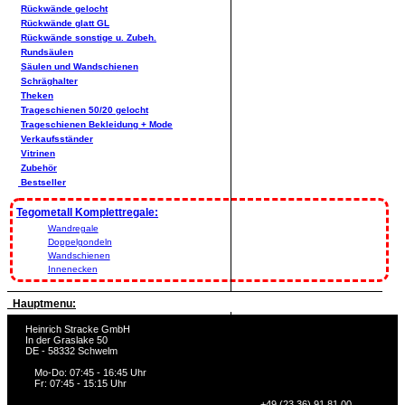
Rückwände gelocht
Rückwände glatt GL
Rückwände sonstige u. Zubeh.
Rundsäulen
Säulen und Wandschienen
Schräghalter
Theken
Trageschienen 50/20 gelocht
Trageschienen Bekleidung + Mode
Verkaufsständer
Vitrinen
Zubehör
Bestseller
Tegometall Komplettregale:
Wandregale
Doppelgondeln
Wandschienen
Innenecken
Hauptmenu:
Heinrich Stracke GmbH
In der Graslake 50
DE - 58332 Schwelm
Mo-Do: 07:45 - 16:45 Uhr
Fr: 07:45 - 15:15 Uhr
+49 (23 36) 91 81 00