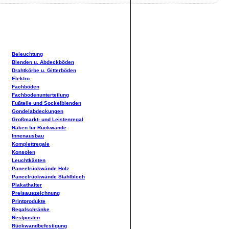
Beleuchtung
Blenden u. Abdeckböden
Drahtkörbe u. Gitterböden
Elektro
Fachböden
Fachbodenunterteilung
Fußteile und Sockelblenden
Gondelabdeckungen
Großmarkt- und Leistenregal
Haken für Rückwände
Innenausbau
Komplettregale
Konsolen
Leuchtkästen
Paneelrückwände Holz
Paneelrückwände Stahlblech
Plakathalter
Preisauszeichnung
Printprodukte
Regalschränke
Restposten
Rückwandbefestigung