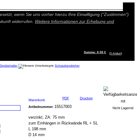
n besseres und individuelleres Angebot bieten (Marketing- und
setzt, wenn Sie uns vorher hierzu Ihre Einwilligung ("Zustimmen")
ukunft widerrufen.
Weitere Informationen zur Erhebung und
Summe: 0,00 €
(0
Artikel
)
Gerätehalter
Schraubendreher
PDF
Drucken
Warenkorb
15517003
Artikelnummer:
Nicht Lagernd
verzinkt, ZA: 75 mm
zum Einhängen in Rückwände RL + SL
L 198 mm
D 14 mm