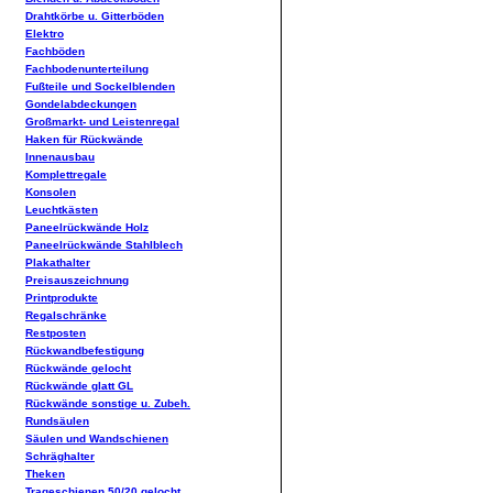
Drahtkörbe u. Gitterböden
Elektro
Fachböden
Fachbodenunterteilung
Fußteile und Sockelblenden
Gondelabdeckungen
Großmarkt- und Leistenregal
Haken für Rückwände
Innenausbau
Komplettregale
Konsolen
Leuchtkästen
Paneelrückwände Holz
Paneelrückwände Stahlblech
Plakathalter
Preisauszeichnung
Printprodukte
Regalschränke
Restposten
Rückwandbefestigung
Rückwände gelocht
Rückwände glatt GL
Rückwände sonstige u. Zubeh.
Rundsäulen
Säulen und Wandschienen
Schräghalter
Theken
Trageschienen 50/20 gelocht