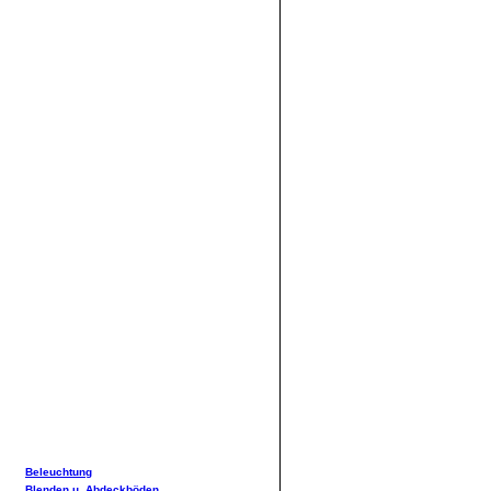
Beleuchtung
Blenden u. Abdeckböden