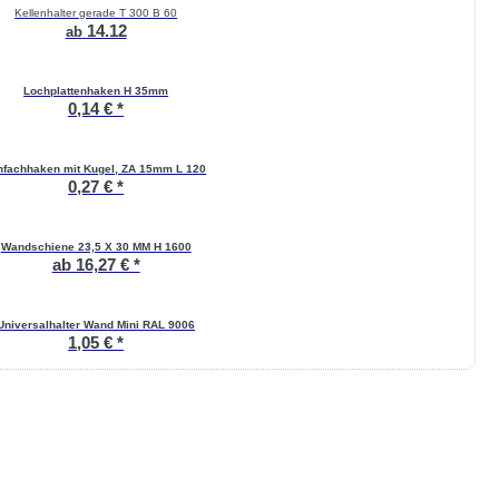
Kellenhalter gerade T 300 B 60
14.12
ab
Lochplattenhaken H 35mm
0,14 € *
nfachhaken mit Kugel, ZA 15mm L 120
0,27 € *
Wandschiene 23,5 X 30 MM H 1600
ab 16,27 € *
Universalhalter Wand Mini RAL 9006
1,05 € *