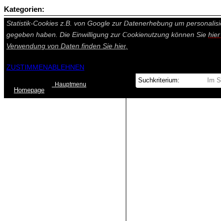
Kategorien:
Auf dieser Seite werden technisch notwendige Cookies gesetzt. Tech
Statistik-Cookies z.B. von Google zur Datenerhebung um personalisi
gegeben haben. Die Einwilligung zur Cookienutzung können Sie
hie
Verwendung von Daten finden Sie
hier.
ZUSTIMMEN
ABLEHNEN
Hauptmenu
Home
page