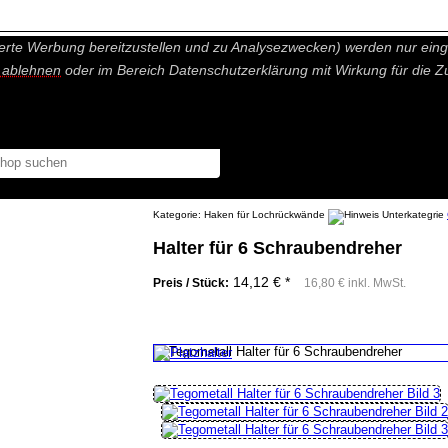
nisch nicht notwendige Cookies und Statistik Funktionen, die Ihnen ei
erte Werbung bereitzustellen und zu Analysezwecken) werden nur einge
r ablehnen
oder im Bereich Datenschutzerklärung mit Wirkung für die Z
Kategorie:
Haken für Lochrückwände
Halter für 6 Schraubendreher
14,12 € *
Preis / Stück:
16,80 € inkl. MwSt.