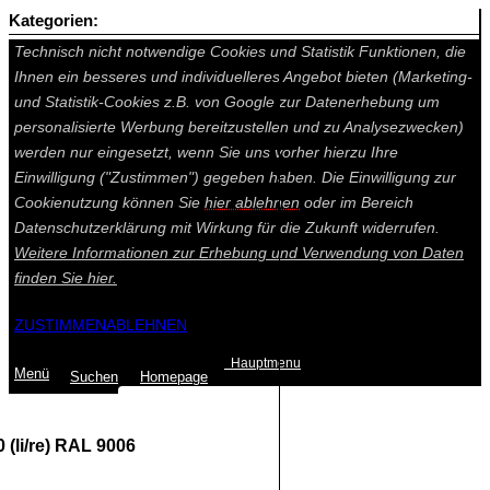
Kategorien:
Auf dieser Seite werden technisch notwendige Cookies gesetzt.
Technisch nicht notwendige Cookies und Statistik Funktionen, die
Ihnen ein besseres und individuelleres Angebot bieten (Marketing-
und Statistik-Cookies z.B. von Google zur Datenerhebung um
personalisierte Werbung bereitzustellen und zu Analysezwecken)
werden nur eingesetzt, wenn Sie uns vorher hierzu Ihre
Einwilligung ("Zustimmen") gegeben haben. Die Einwilligung zur
Cookienutzung können Sie
hier ablehnen
oder im Bereich
Datenschutzerklärung mit Wirkung für die Zukunft widerrufen.
Weitere Informationen zur Erhebung und Verwendung von Daten
finden Sie
hier.
ZUSTIMMEN
ABLEHNEN
Hauptmenu
Menü
Suchen
Home
page
 (li/re) RAL 9006
Summe: 0,00 €
(0
Artikel
)