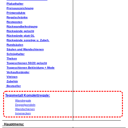
Plakathalter
Preisauszeichnung
Printprodukte
Regalschränke
Restposten
Rückwandbefestigung
Rückwände gelocht
Rückwände glatt GL
Rückwände sonstige u. Zubeh.
Rundsäulen
Säulen und Wandschienen
Schräghalter
Theken
Trageschienen 50/20 gelocht
Trageschienen Bekleidung + Mode
Verkaufsständer
Vitrinen
Zubehör
Bestseller
Tegometall Komplettregale:
Wandregale
Doppelgondeln
Wandschienen
Innenecken
Hauptmenu: