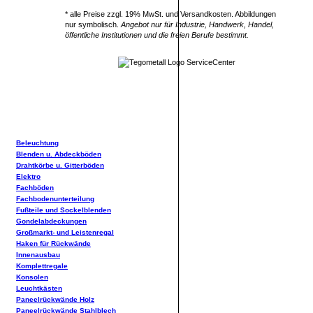
* alle Preise zzgl. 19% MwSt. und Versandkosten. Abbildungen
nur symbolisch.
Angebot nur für Industrie, Handwerk, Handel,
öffentliche Institutionen und die freien Berufe bestimmt.
Beleuchtung
Blenden u. Abdeckböden
Drahtkörbe u. Gitterböden
Elektro
Fachböden
Fachbodenunterteilung
Fußteile und Sockelblenden
Gondelabdeckungen
Großmarkt- und Leistenregal
Haken für Rückwände
Innenausbau
Komplettregale
Konsolen
Leuchtkästen
Paneelrückwände Holz
Paneelrückwände Stahlblech