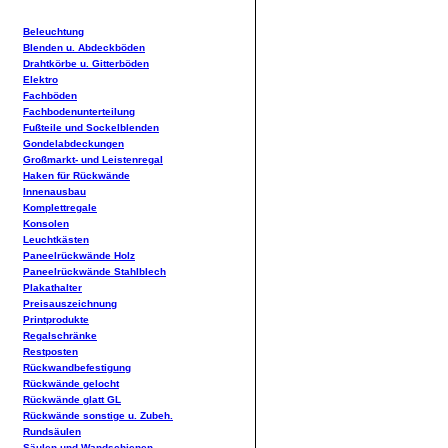
Beleuchtung
Blenden u. Abdeckböden
Drahtkörbe u. Gitterböden
Elektro
Fachböden
Fachbodenunterteilung
Fußteile und Sockelblenden
Gondelabdeckungen
Großmarkt- und Leistenregal
Haken für Rückwände
Innenausbau
Komplettregale
Konsolen
Leuchtkästen
Paneelrückwände Holz
Paneelrückwände Stahlblech
Plakathalter
Preisauszeichnung
Printprodukte
Regalschränke
Restposten
Rückwandbefestigung
Rückwände gelocht
Rückwände glatt GL
Rückwände sonstige u. Zubeh.
Rundsäulen
Säulen und Wandschienen