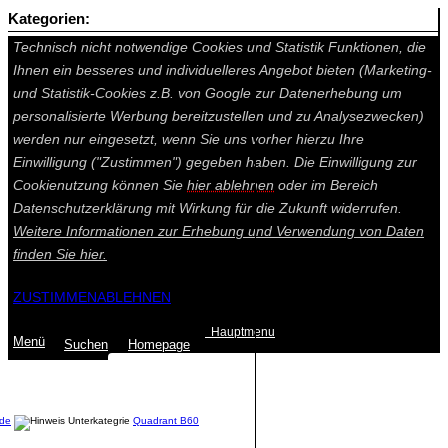
Kategorien:
Auf dieser Seite werden technisch notwendige Cookies gesetzt.
Technisch nicht notwendige Cookies und Statistik Funktionen, die
Ihnen ein besseres und individuelleres Angebot bieten (Marketing-
und Statistik-Cookies z.B. von Google zur Datenerhebung um
personalisierte Werbung bereitzustellen und zu Analysezwecken)
werden nur eingesetzt, wenn Sie uns vorher hierzu Ihre
Einwilligung ("Zustimmen") gegeben haben. Die Einwilligung zur
Cookienutzung können Sie
hier ablehnen
oder im Bereich
Datenschutzerklärung mit Wirkung für die Zukunft widerrufen.
Weitere Informationen zur Erhebung und Verwendung von Daten
finden Sie
hier.
ZUSTIMMEN
ABLEHNEN
Hauptmenu
Menü
Suchen
Home
page
Summe: 0,00 €
(0
Artikel
)
de
Quadrant B60