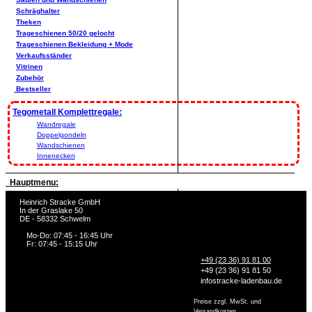
Schräghalter
Theken
Trageschienen 50/20 gelocht
Trageschienen Bekleidung + Mode
Verkaufsständer
Vitrinen
Zubehör
Bestseller
Tegometall Komplettregale:
Wandregale
Doppelgondeln
Wandschienen
Innenecken
Hauptmenu:
Heinrich Stracke GmbH
In der Graslake 50
DE - 58332 Schwelm
Mo-Do: 07:45 - 16:45 Uhr
Fr: 07:45 - 15:15 Uhr
+49 (23 36) 91 81 00
+49 (23 36) 91 81 50
info
stracke-ladenbau.de
Preise zzgl. MwSt. und
Versandkosten.