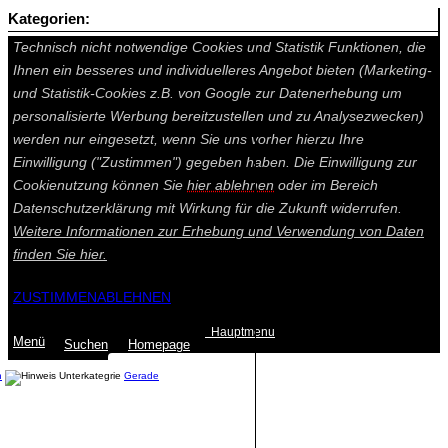
Kategorien:
Auf dieser Seite werden technisch notwendige Cookies gesetzt.
Technisch nicht notwendige Cookies und Statistik Funktionen, die
Ihnen ein besseres und individuelleres Angebot bieten (Marketing-
und Statistik-Cookies z.B. von Google zur Datenerhebung um
personalisierte Werbung bereitzustellen und zu Analysezwecken)
werden nur eingesetzt, wenn Sie uns vorher hierzu Ihre
Einwilligung ("Zustimmen") gegeben haben. Die Einwilligung zur
Cookienutzung können Sie
hier ablehnen
oder im Bereich
Datenschutzerklärung mit Wirkung für die Zukunft widerrufen.
Weitere Informationen zur Erhebung und Verwendung von Daten
finden Sie
hier.
ZUSTIMMEN
ABLEHNEN
Hauptmenu
Menü
Suchen
Home
page
n
Gerade
Summe: 0,00 €
(0
Artikel
)