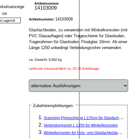
Artikelnummer
14103009
14103009
Artikelnummer:
ht Lagernd
Glasfachboden, zu verwenden mit Winkelkonsolen (mit
PVC Glasauflagen) oder Trageschiene für Glasboden,
Tragerahmen für Glasboden. Floatglas 10mm. Ab einer
Länge 1250 unbedingt Verbindungsrohre verwenden.
ca. Gewicht: 6,562 kg
Lieferzeit voraussichtlich ca. 25-35 Arbeitstage
Zubehörempfehlungen:
Scanning-Preisschiene L125cm für Glasfachböden trans
Verbindungsrohr L 1250 für Winkelkonsolen
Winkelkonsolen für Holz- und Glasfachböden T 170