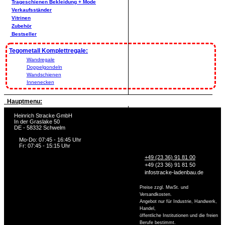
Trageschienen Bekleidung + Mode
Verkaufsständer
Vitrinen
Zubehör
Bestseller
Tegometall Komplettregale:
Wandregale
Doppelgondeln
Wandschienen
Innenecken
Hauptmenu:
Heinrich Stracke GmbH
In der Graslake 50
DE - 58332 Schwelm
Mo-Do: 07:45 - 16:45 Uhr
Fr: 07:45 - 15:15 Uhr
+49 (23 36) 91 81 00
+49 (23 36) 91 81 50
info
stracke-ladenbau.de
Preise zzgl. MwSt. und
Versandkosten.
Angebot nur für Industrie, Handwerk,
Handel,
öffentliche Institutionen und die freien
Berufe bestimmt.