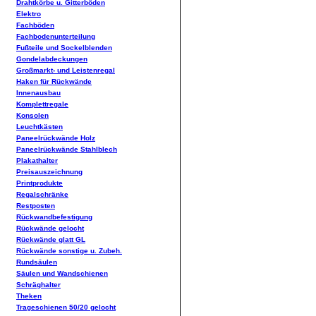
Drahtkörbe u. Gitterböden
Elektro
Fachböden
Fachbodenunterteilung
Fußteile und Sockelblenden
Gondelabdeckungen
Großmarkt- und Leistenregal
Haken für Rückwände
Innenausbau
Komplettregale
Konsolen
Leuchtkästen
Paneelrückwände Holz
Paneelrückwände Stahlblech
Plakathalter
Preisauszeichnung
Printprodukte
Regalschränke
Restposten
Rückwandbefestigung
Rückwände gelocht
Rückwände glatt GL
Rückwände sonstige u. Zubeh.
Rundsäulen
Säulen und Wandschienen
Schräghalter
Theken
Trageschienen 50/20 gelocht