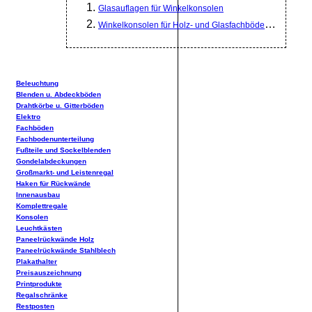
Glasauflagen für Winkelkonsolen
Winkelkonsolen für Holz- und Glasfachböden T 170
Beleuchtung
Blenden u. Abdeckböden
Drahtkörbe u. Gitterböden
Elektro
Fachböden
Fachbodenunterteilung
Fußteile und Sockelblenden
Gondelabdeckungen
Großmarkt- und Leistenregal
Haken für Rückwände
Innenausbau
Komplettregale
Konsolen
Leuchtkästen
Paneelrückwände Holz
Paneelrückwände Stahlblech
Plakathalter
Preisauszeichnung
Printprodukte
Regalschränke
Restposten