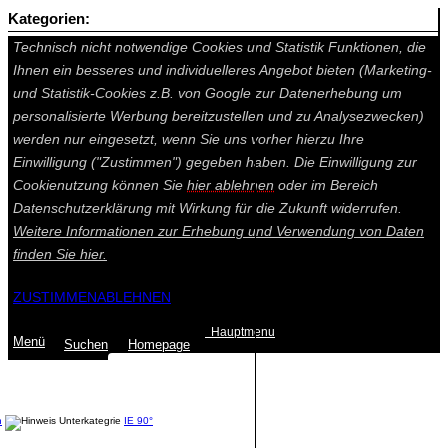
Kategorien:
Auf dieser Seite werden technisch notwendige Cookies gesetzt.
Technisch nicht notwendige Cookies und Statistik Funktionen, die
Ihnen ein besseres und individuelleres Angebot bieten (Marketing-
und Statistik-Cookies z.B. von Google zur Datenerhebung um
personalisierte Werbung bereitzustellen und zu Analysezwecken)
werden nur eingesetzt, wenn Sie uns vorher hierzu Ihre
Einwilligung ("Zustimmen") gegeben haben. Die Einwilligung zur
Cookienutzung können Sie
hier ablehnen
oder im Bereich
Datenschutzerklärung mit Wirkung für die Zukunft widerrufen.
Weitere Informationen zur Erhebung und Verwendung von Daten
finden Sie
hier.
ZUSTIMMEN
ABLEHNEN
Hauptmenu
Menü
Suchen
Home
page
Summe: 0,00 €
(0
Artikel
)
n
IE 90°