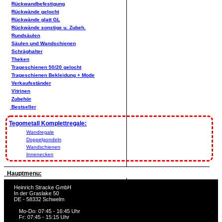
Rückwandbefestigung
Rückwände gelocht
Rückwände glatt GL
Rückwände sonstige u. Zubeh.
Rundsäulen
Säulen und Wandschienen
Schräghalter
Theken
Trageschienen 50/20 gelocht
Trageschienen Bekleidung + Mode
Verkaufsständer
Vitrinen
Zubehör
Bestseller
Tegometall Komplettregale:
Wandregale
Doppelgondeln
Wandschienen
Innenecken
Hauptmenu:
Heinrich Stracke GmbH
In der Graslake 50
DE - 58332 Schwelm
Mo-Do: 07:45 - 16:45 Uhr
Fr: 07:45 - 15:15 Uhr