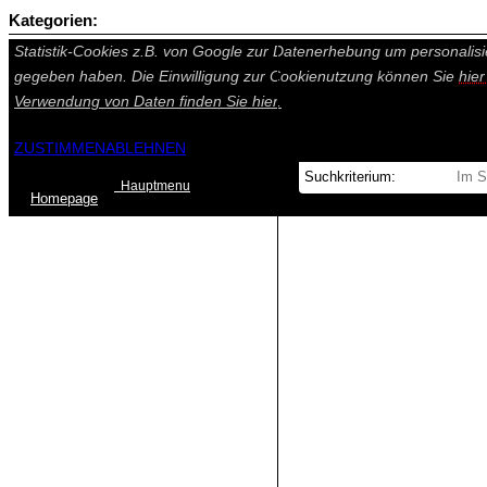
Kategorien:
Auf dieser Seite werden technisch notwendige Cookies gesetzt. Tech
Statistik-Cookies z.B. von Google zur Datenerhebung um personalisi
gegeben haben. Die Einwilligung zur Cookienutzung können Sie
hie
Verwendung von Daten finden Sie
hier.
ZUSTIMMEN
ABLEHNEN
Hauptmenu
Home
page