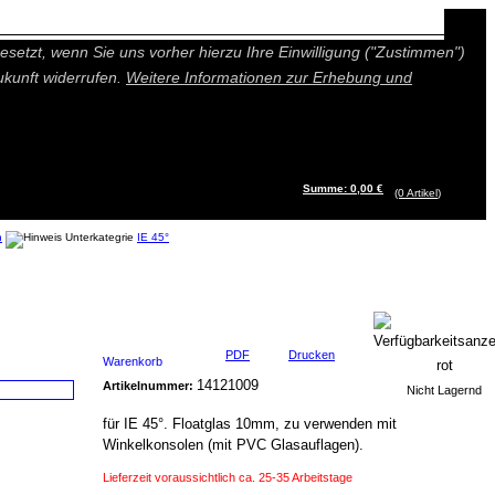
n besseres und individuelleres Angebot bieten (Marketing- und
setzt, wenn Sie uns vorher hierzu Ihre Einwilligung ("Zustimmen")
ukunft widerrufen.
Weitere Informationen zur Erhebung und
Summe: 0,00 €
(0
Artikel
)
n
IE 45°
PDF
Drucken
Warenkorb
14121009
Artikelnummer:
Nicht Lagernd
für IE 45°. Floatglas 10mm, zu verwenden mit
Winkelkonsolen (mit PVC Glasauflagen).
Lieferzeit voraussichtlich ca. 25-35 Arbeitstage