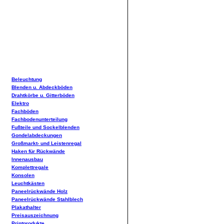
Beleuchtung
Blenden u. Abdeckböden
Drahtkörbe u. Gitterböden
Elektro
Fachböden
Fachbodenunterteilung
Fußteile und Sockelblenden
Gondelabdeckungen
Großmarkt- und Leistenregal
Haken für Rückwände
Innenausbau
Komplettregale
Konsolen
Leuchtkästen
Paneelrückwände Holz
Paneelrückwände Stahlblech
Plakathalter
Preisauszeichnung
Printprodukte