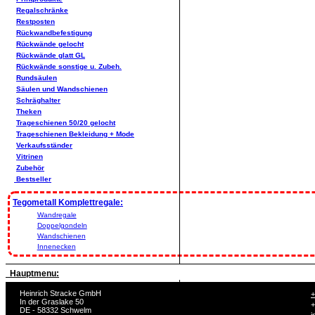
Regalschränke
Restposten
Rückwandbefestigung
Rückwände gelocht
Rückwände glatt GL
Rückwände sonstige u. Zubeh.
Rundsäulen
Säulen und Wandschienen
Schräghalter
Theken
Trageschienen 50/20 gelocht
Trageschienen Bekleidung + Mode
Verkaufsständer
Vitrinen
Zubehör
Bestseller
Tegometall Komplettregale:
Wandregale
Doppelgondeln
Wandschienen
Innenecken
Hauptmenu:
Heinrich Stracke GmbH
+
In der Graslake 50
+
DE - 58332 Schwelm