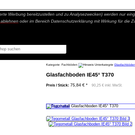
nisch nicht notwendige Cookies und Statistik Funktionen, die Ihnen ei
erte Werbung bereitzustellen und zu Analysezwecken) werden nur einge
r ablehnen
oder im Bereich Datenschutzerklärung mit Wirkung für die Z
Kategorie:
Fachböden
Glasfachböde
Glasfachboden IE45° T370
75,84 € *
Preis / Stück:
90,25 € inkl. MwSt.