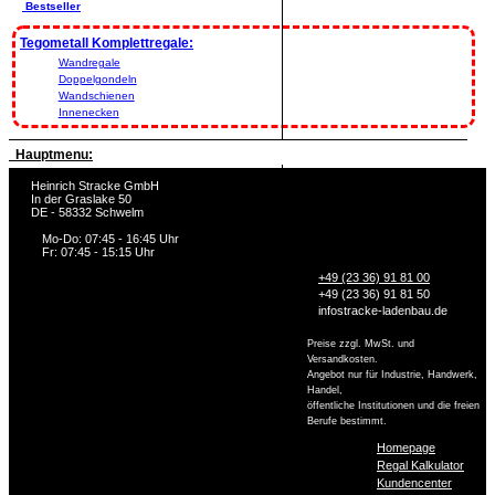
Bestseller
Tegometall Komplettregale:
Wandregale
Doppelgondeln
Wandschienen
Innenecken
Hauptmenu:
Heinrich Stracke GmbH
In der Graslake 50
DE - 58332 Schwelm
Mo-Do: 07:45 - 16:45 Uhr
Fr: 07:45 - 15:15 Uhr
+49 (23 36) 91 81 00
+49 (23 36) 91 81 50
info
stracke-ladenbau.de
Preise zzgl. MwSt. und
Versandkosten.
Angebot nur für Industrie, Handwerk,
Handel,
öffentliche Institutionen und die freien
Berufe bestimmt.
Homepage
Regal Kalkulator
Kundencenter