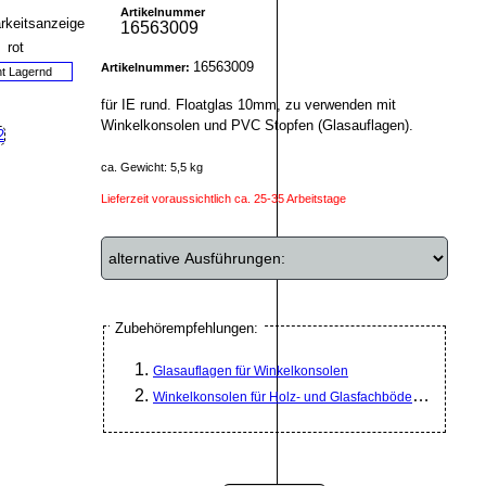
Artikelnummer
16563009
16563009
Artikelnummer:
ht Lagernd
für IE rund. Floatglas 10mm, zu verwenden mit
Winkelkonsolen und PVC Stopfen (Glasauflagen).
ca. Gewicht: 5,5 kg
Lieferzeit voraussichtlich ca. 25-35 Arbeitstage
Zubehörempfehlungen:
Glasauflagen für Winkelkonsolen
Winkelkonsolen für Holz- und Glasfachböden T 370