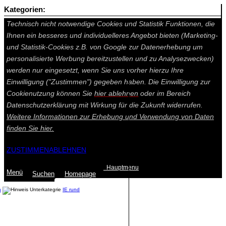
Kategorien:
Auf dieser Seite werden technisch notwendige Cookies gesetzt.
Technisch nicht notwendige Cookies und Statistik Funktionen, die
Ihnen ein besseres und individuelleres Angebot bieten (Marketing-
und Statistik-Cookies z.B. von Google zur Datenerhebung um
personalisierte Werbung bereitzustellen und zu Analysezwecken)
werden nur eingesetzt, wenn Sie uns vorher hierzu Ihre
Einwilligung ("Zustimmen") gegeben haben. Die Einwilligung zur
Cookienutzung können Sie
hier ablehnen
oder im Bereich
Datenschutzerklärung mit Wirkung für die Zukunft widerrufen.
Weitere Informationen zur Erhebung und Verwendung von Daten
finden Sie
hier.
ZUSTIMMEN
ABLEHNEN
Hauptmenu
Menü
Suchen
Home
page
n
IE rund
Summe: 0,00 €
(0
Artikel
)