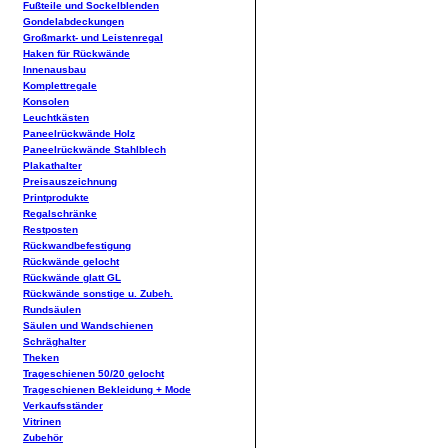
Fußteile und Sockelblenden
Gondelabdeckungen
Großmarkt- und Leistenregal
Haken für Rückwände
Innenausbau
Komplettregale
Konsolen
Leuchtkästen
Paneelrückwände Holz
Paneelrückwände Stahlblech
Plakathalter
Preisauszeichnung
Printprodukte
Regalschränke
Restposten
Rückwandbefestigung
Rückwände gelocht
Rückwände glatt GL
Rückwände sonstige u. Zubeh.
Rundsäulen
Säulen und Wandschienen
Schräghalter
Theken
Trageschienen 50/20 gelocht
Trageschienen Bekleidung + Mode
Verkaufsständer
Vitrinen
Zubehör