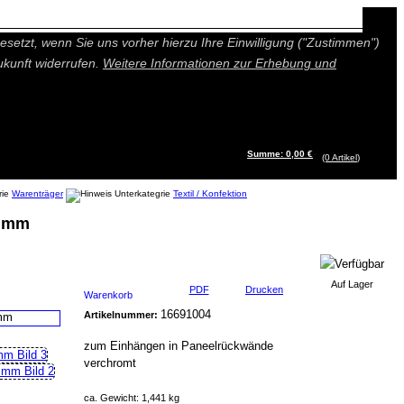
n besseres und individuelleres Angebot bieten (Marketing- und
setzt, wenn Sie uns vorher hierzu Ihre Einwilligung ("Zustimmen")
ukunft widerrufen.
Weitere Informationen zur Erhebung und
Summe: 0,00 €
(0
Artikel
)
Warenträger
Textil / Konfektion
 mmm
Auf Lager
PDF
Drucken
Warenkorb
16691004
Artikelnummer:
zum Einhängen in Paneelrückwände
verchromt
ca. Gewicht: 1,441 kg