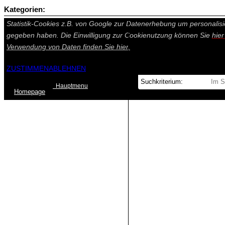
Kategorien:
Auf dieser Seite werden technisch notwendige Cookies gesetzt. Tech
Statistik-Cookies z.B. von Google zur Datenerhebung um personalisi
gegeben haben. Die Einwilligung zur Cookienutzung können Sie
hie
Verwendung von Daten finden Sie
hier.
ZUSTIMMEN
ABLEHNEN
Hauptmenu
Home
page