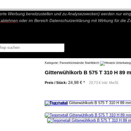
nisch nicht notwendige Cookies und Statistik Funktionen, die Ihnen ei
erte Werbung bereitzustellen und zu Analysezwecken) werden nur einge
r ablehnen
oder im Bereich Datenschutzerklärung mit Wirkung für die Z
Kategorie:
Paneelrückwände Stahlblech
Gitterwühlkorb B 575 T 310 H 89
24,98 € *
Preis / Stück:
29,73 € inkl. MwSt.