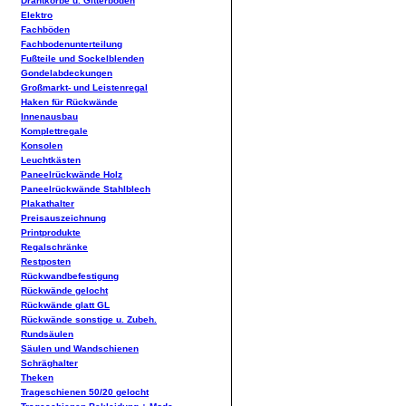
Drahtkörbe u. Gitterböden
Elektro
Fachböden
Fachbodenunterteilung
Fußteile und Sockelblenden
Gondelabdeckungen
Großmarkt- und Leistenregal
Haken für Rückwände
Innenausbau
Komplettregale
Konsolen
Leuchtkästen
Paneelrückwände Holz
Paneelrückwände Stahlblech
Plakathalter
Preisauszeichnung
Printprodukte
Regalschränke
Restposten
Rückwandbefestigung
Rückwände gelocht
Rückwände glatt GL
Rückwände sonstige u. Zubeh.
Rundsäulen
Säulen und Wandschienen
Schräghalter
Theken
Trageschienen 50/20 gelocht