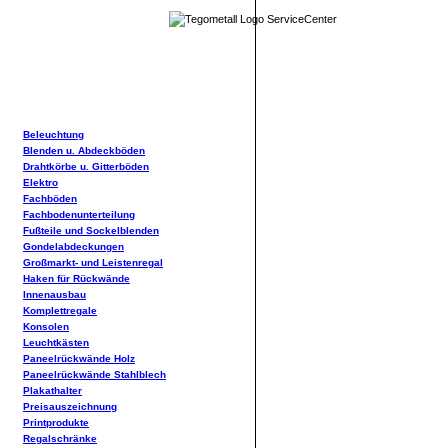
Beleuchtung
Blenden u. Abdeckböden
Drahtkörbe u. Gitterböden
Elektro
Fachböden
Fachbodenunterteilung
Fußteile und Sockelblenden
Gondelabdeckungen
Großmarkt- und Leistenregal
Haken für Rückwände
Innenausbau
Komplettregale
Konsolen
Leuchtkästen
Paneelrückwände Holz
Paneelrückwände Stahlblech
Plakathalter
Preisauszeichnung
Printprodukte
Regalschränke