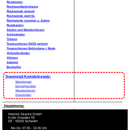
Restposten
Rückwandbefestigung
Rückwände gelocht
Rückwände glatt GL
Rückwände sonstige u. Zubeh.
Rundsäulen
Säulen und Wandschienen
Schräghalter
Theken
Trageschienen 50/20 gelocht
Trageschienen Bekleidung + Mode
Verkaufsständer
Vitrinen
Zubehör
Bestseller
Tegometall Komplettregale:
Wandregale
Doppelgondeln
Wandschienen
Innenecken
Hauptmenu:
Heinrich Stracke GmbH
In der Graslake 50
DE - 58332 Schwelm
Mo-Do: 07:45 - 16:45 Uhr