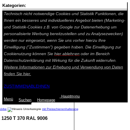
Kategorien:
Auf dieser Seite werden technisch notwendige Cookies gesetzt.
Technisch nicht notwendige Cookies und Statistik Funktionen, die
Ihnen ein besseres und individuelleres Angebot bieten (Marketing-
und Statistik-Cookies z.B. von Google zur Datenerhebung um
personalisierte Werbung bereitzustellen und zu Analysezwecken)
werden nur eingesetzt, wenn Sie uns vorher hierzu Ihre
Einwilligung ("Zustimmen") gegeben haben. Die Einwilligung zur
Cookienutzung können Sie
hier ablehnen
oder im Bereich
Datenschutzerklärung mit Wirkung für die Zukunft widerrufen.
Weitere Informationen zur Erhebung und Verwendung von Daten
finden Sie
hier.
ZUSTIMMEN
ABLEHNEN
Hauptmenu
Menü
Suchen
Home
page
körbe
mit Preisschienenhalterung
L 1250 T 370 RAL 9006
Summe: 0,00 €
(0
Artikel
)