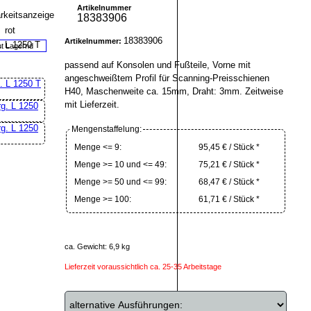
Artikelnummer
18383906
18383906
Artikelnummer:
ht Lagernd
passend auf Konsolen und Fußteile, Vorne mit
angeschweißtem Profil für Scanning-Preisschienen
H40, Maschenweite ca. 15mm, Draht: 3mm. Zeitweise
mit Lieferzeit.
Mengenstaffelung:
Menge <= 9:
95,45 € / Stück *
Menge >= 10 und <= 49:
75,21 € / Stück *
Menge >= 50 und <= 99:
68,47 € / Stück *
Menge >= 100:
61,71 € / Stück *
ca. Gewicht: 6,9 kg
Lieferzeit voraussichtlich ca. 25-35 Arbeitstage