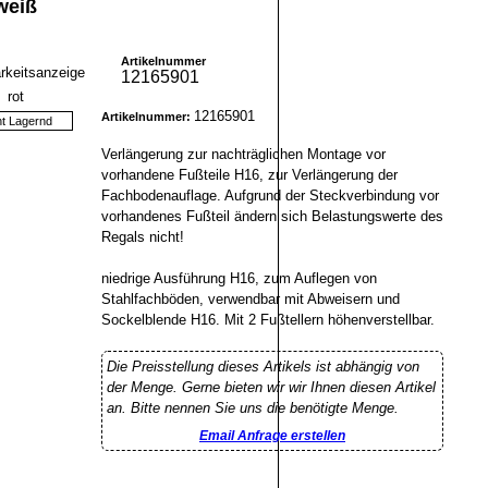
weiß
Artikelnummer
12165901
12165901
Artikelnummer:
ht Lagernd
Verlängerung zur nachträglichen Montage vor
vorhandene Fußteile H16, zur Verlängerung der
Fachbodenauflage. Aufgrund der Steckverbindung vor
vorhandenes Fußteil ändern sich Belastungswerte des
Regals nicht!
niedrige Ausführung H16, zum Auflegen von
Stahlfachböden, verwendbar mit Abweisern und
Sockelblende H16. Mit 2 Fußtellern höhenverstellbar.
Die Preisstellung dieses Artikels ist abhängig von
der Menge. Gerne bieten wir wir Ihnen diesen Artikel
an. Bitte nennen Sie uns die benötigte Menge.
Email Anfrage erstellen