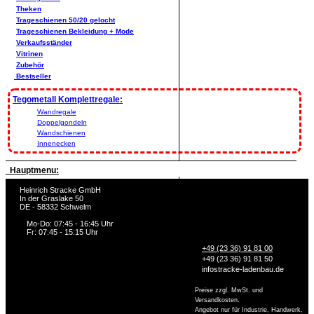
Theken
Trageschienen 50/20 gelocht
Trageschienen Bekleidung + Mode
Verkaufsständer
Vitrinen
Zubehör
Bestseller
Tegometall Komplettregale:
Wandregale
Doppelgondeln
Wandschienen
Innenecken
Hauptmenu:
Heinrich Stracke GmbH
In der Graslake 50
DE - 58332 Schwelm
Mo-Do: 07:45 - 16:45 Uhr
Fr: 07:45 - 15:15 Uhr
+49 (23 36) 91 81 00
+49 (23 36) 91 81 50
info
stracke-ladenbau.de
Preise zzgl. MwSt. und
Versandkosten.
Angebot nur für Industrie, Handwerk,