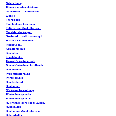
Beleuchtung
Blenden u. Abdeckböden
Drahtkörbe u. Gitterböden
Elektro
Fachböden
Fachbodenunterteilung
Fußteile und Sockelblenden
Gondelabdeckungen
Großmarkt- und Leistenregal
Haken für Rückwände
Innenausbau
Komplettregale
Konsolen
Leuchtkästen
Paneelrückwände Holz
Paneelrückwände Stahlblech
Plakathalter
Preisauszeichnung
Printprodukte
Regalschränke
Restposten
Rückwandbefestigung
Rückwände gelocht
Rückwände glatt GL
Rückwände sonstige u. Zubeh.
Rundsäulen
Säulen und Wandschienen
Schräghalter