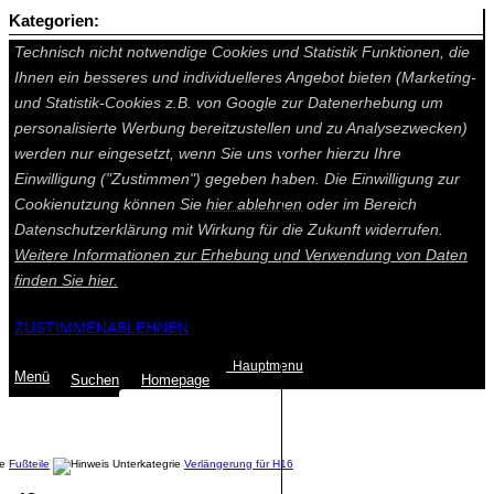
Kategorien:
Auf dieser Seite werden technisch notwendige Cookies gesetzt.
Technisch nicht notwendige Cookies und Statistik Funktionen, die
Ihnen ein besseres und individuelleres Angebot bieten (Marketing-
und Statistik-Cookies z.B. von Google zur Datenerhebung um
personalisierte Werbung bereitzustellen und zu Analysezwecken)
werden nur eingesetzt, wenn Sie uns vorher hierzu Ihre
Einwilligung ("Zustimmen") gegeben haben. Die Einwilligung zur
Cookienutzung können Sie
hier ablehnen
oder im Bereich
Datenschutzerklärung mit Wirkung für die Zukunft widerrufen.
Weitere Informationen zur Erhebung und Verwendung von Daten
finden Sie
hier.
ZUSTIMMEN
ABLEHNEN
Hauptmenu
Menü
Suchen
Home
page
Summe: 0,00 €
(0
Artikel
)
Fußteile
Verlängerung für H16