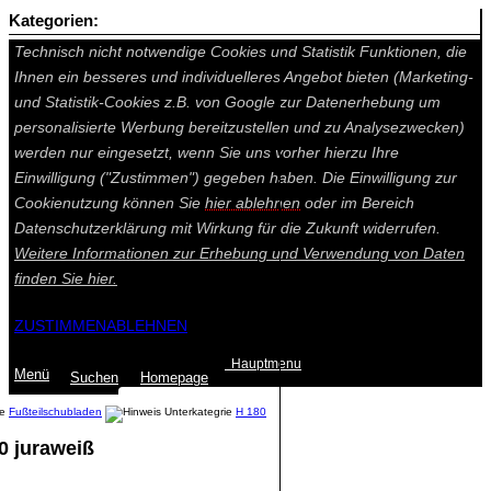
Kategorien:
Auf dieser Seite werden technisch notwendige Cookies gesetzt.
Technisch nicht notwendige Cookies und Statistik Funktionen, die
Ihnen ein besseres und individuelleres Angebot bieten (Marketing-
und Statistik-Cookies z.B. von Google zur Datenerhebung um
personalisierte Werbung bereitzustellen und zu Analysezwecken)
werden nur eingesetzt, wenn Sie uns vorher hierzu Ihre
Einwilligung ("Zustimmen") gegeben haben. Die Einwilligung zur
Cookienutzung können Sie
hier ablehnen
oder im Bereich
Datenschutzerklärung mit Wirkung für die Zukunft widerrufen.
Weitere Informationen zur Erhebung und Verwendung von Daten
finden Sie
hier.
ZUSTIMMEN
ABLEHNEN
Hauptmenu
Menü
Suchen
Home
page
Fußteilschubladen
H 180
0 juraweiß
Summe: 0,00 €
(0
Artikel
)