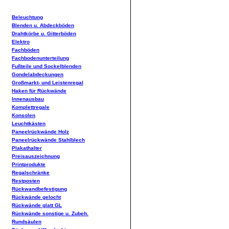
Beleuchtung
Blenden u. Abdeckböden
Drahtkörbe u. Gitterböden
Elektro
Fachböden
Fachbodenunterteilung
Fußteile und Sockelblenden
Gondelabdeckungen
Großmarkt- und Leistenregal
Haken für Rückwände
Innenausbau
Komplettregale
Konsolen
Leuchtkästen
Paneelrückwände Holz
Paneelrückwände Stahlblech
Plakathalter
Preisauszeichnung
Printprodukte
Regalschränke
Restposten
Rückwandbefestigung
Rückwände gelocht
Rückwände glatt GL
Rückwände sonstige u. Zubeh.
Rundsäulen