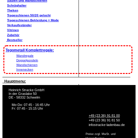
Säulen und Wandschienen
Schräghalter
Theken
Trageschienen 50/20 gelocht
Trageschienen Bekleidung + Mode
Verkaufsständer
Vitrinen
Zubehör
Bestseller
Tegometall Komplettregale:
Wandregale
Doppelgondeln
Wandschienen
Innenecken
Hauptmenu:
Heinrich Stracke GmbH
In der Graslake 50
DE - 58332 Schwelm
Mo-Do: 07:45 - 16:45 Uhr
Fr: 07:45 - 15:15 Uhr
+49 (23 36) 91 81 00
+49 (23 36) 91 81 50
info
stracke-ladenbau.de
Preise zzgl. MwSt. und