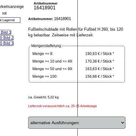
Artikelnummer
16418901
16418901
Artikelnummer:
ht Lagernd
Fußteilschublade mit Rollen für Fußteil H 260, bis 120
kg belastbar. Zeitweise mit Lieferzeit.
Mengenstaffelung:
Menge <= 9:
190,63 € / Stück *
Menge >= 10 und <= 49:
170,38 € / Stück *
Menge >= 50 und <= 99:
163,63 € / Stück *
Menge >= 100:
156,88 € / Stück *
ca. Gewicht: 5,02 kg
Lieferzeit voraussichtlich ca. 25-35 Arbeitstage