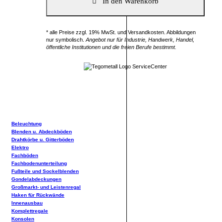
* alle Preise zzgl. 19% MwSt. und Versandkosten. Abbildungen
nur symbolisch.
Angebot nur für Industrie, Handwerk, Handel,
öffentliche Institutionen und die freien Berufe bestimmt.
Beleuchtung
Blenden u. Abdeckböden
Drahtkörbe u. Gitterböden
Elektro
Fachböden
Fachbodenunterteilung
Fußteile und Sockelblenden
Gondelabdeckungen
Großmarkt- und Leistenregal
Haken für Rückwände
Innenausbau
Komplettregale
Konsolen