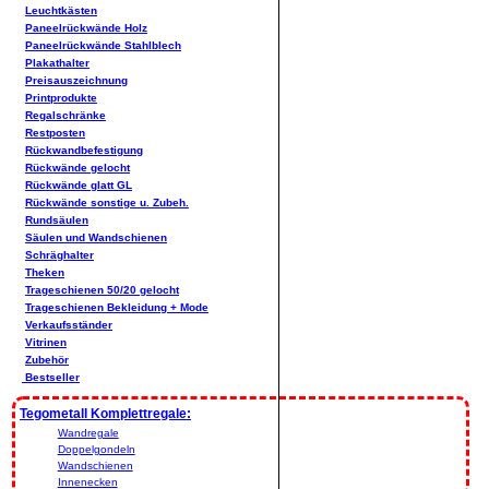
Leuchtkästen
Paneelrückwände Holz
Paneelrückwände Stahlblech
Plakathalter
Preisauszeichnung
Printprodukte
Regalschränke
Restposten
Rückwandbefestigung
Rückwände gelocht
Rückwände glatt GL
Rückwände sonstige u. Zubeh.
Rundsäulen
Säulen und Wandschienen
Schräghalter
Theken
Trageschienen 50/20 gelocht
Trageschienen Bekleidung + Mode
Verkaufsständer
Vitrinen
Zubehör
Bestseller
Tegometall Komplettregale:
Wandregale
Doppelgondeln
Wandschienen
Innenecken