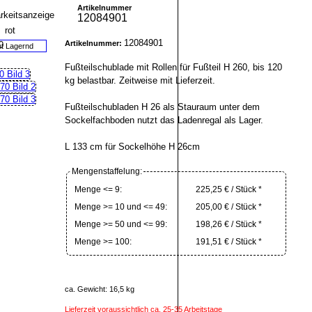
Artikelnummer
12084901
12084901
Artikelnummer:
ht Lagernd
Fußteilschublade mit Rollen für Fußteil H 260, bis 120
kg belastbar. Zeitweise mit Lieferzeit.
Fußteilschubladen H 26 als Stauraum unter dem
Sockelfachboden nutzt das Ladenregal als Lager.
L 133 cm für Sockelhöhe H 26cm
Mengenstaffelung:
Menge <= 9:
225,25 € / Stück *
Menge >= 10 und <= 49:
205,00 € / Stück *
Menge >= 50 und <= 99:
198,26 € / Stück *
Menge >= 100:
191,51 € / Stück *
ca. Gewicht: 16,5 kg
Lieferzeit voraussichtlich ca. 25-35 Arbeitstage