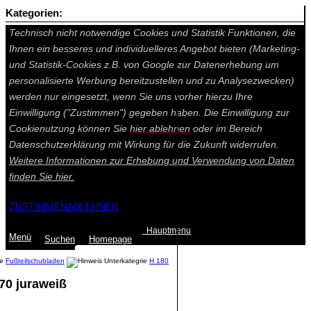
Kategorien:
Auf dieser Seite werden technisch notwendige Cookies gesetzt.
Technisch nicht notwendige Cookies und Statistik Funktionen, die
Ihnen ein besseres und individuelleres Angebot bieten (Marketing-
und Statistik-Cookies z.B. von Google zur Datenerhebung um
personalisierte Werbung bereitzustellen und zu Analysezwecken)
werden nur eingesetzt, wenn Sie uns vorher hierzu Ihre
Einwilligung ("Zustimmen") gegeben haben. Die Einwilligung zur
Cookienutzung können Sie
hier ablehnen
oder im Bereich
Datenschutzerklärung mit Wirkung für die Zukunft widerrufen.
Weitere Informationen zur Erhebung und Verwendung von Daten
finden Sie
hier.
ZUSTIMMEN
ABLEHNEN
Hauptmenu
Menü
Suchen
Home
page
Fußteilschubladen
H 180
70 juraweiß
Summe: 0,00 €
(0
Artikel
)