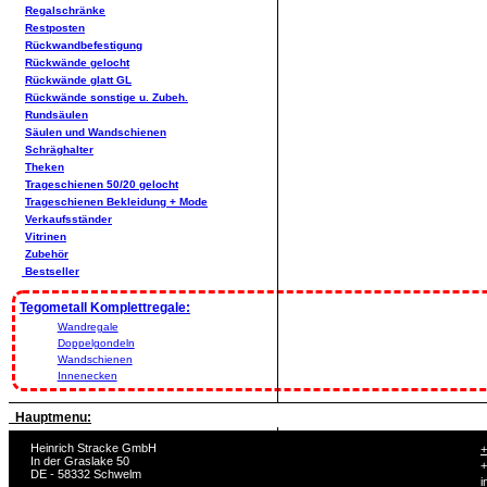
Regalschränke
Restposten
Rückwandbefestigung
Rückwände gelocht
Rückwände glatt GL
Rückwände sonstige u. Zubeh.
Rundsäulen
Säulen und Wandschienen
Schräghalter
Theken
Trageschienen 50/20 gelocht
Trageschienen Bekleidung + Mode
Verkaufsständer
Vitrinen
Zubehör
Bestseller
Tegometall Komplettregale:
Wandregale
Doppelgondeln
Wandschienen
Innenecken
Hauptmenu:
Heinrich Stracke GmbH
+
In der Graslake 50
+
DE - 58332 Schwelm
i