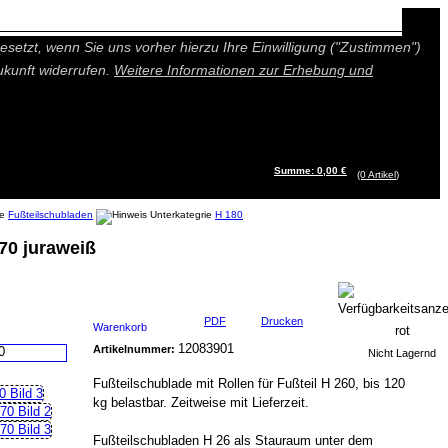
n besseres und individuelleres Angebot bieten (Marketing- und
setzt, wenn Sie uns vorher hierzu Ihre Einwilligung ("Zustimmen")
ukunft widerrufen.
Weitere Informationen zur Erhebung und
Summe: 0,00 €
(0
Artikel
)
Fußteilschubladen
H 180
70 juraweiß
PDF
Drucken
Warenkorb
12083901
Artikelnummer:
Nicht Lagernd
Fußteilschublade mit Rollen für Fußteil H 260, bis 120
kg belastbar. Zeitweise mit Lieferzeit.
Fußteilschubladen H 26 als Stauraum unter dem