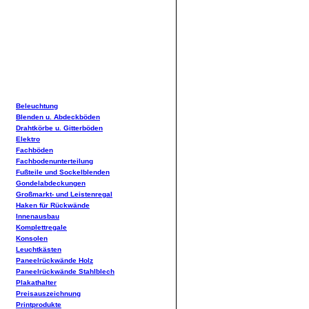
Beleuchtung
Blenden u. Abdeckböden
Drahtkörbe u. Gitterböden
Elektro
Fachböden
Fachbodenunterteilung
Fußteile und Sockelblenden
Gondelabdeckungen
Großmarkt- und Leistenregal
Haken für Rückwände
Innenausbau
Komplettregale
Konsolen
Leuchtkästen
Paneelrückwände Holz
Paneelrückwände Stahlblech
Plakathalter
Preisauszeichnung
Printprodukte