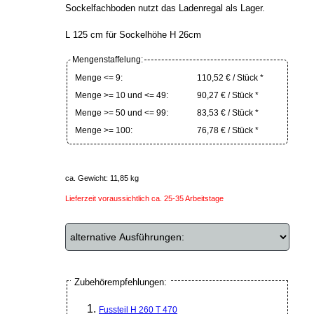
Sockelfachboden nutzt das Ladenregal als Lager.
L 125 cm für Sockelhöhe H 26cm
Mengenstaffelung:
Menge <= 9:
110,52 € / Stück *
Menge >= 10 und <= 49:
90,27 € / Stück *
Menge >= 50 und <= 99:
83,53 € / Stück *
Menge >= 100:
76,78 € / Stück *
ca. Gewicht: 11,85 kg
Lieferzeit voraussichtlich ca. 25-35 Arbeitstage
Zubehörempfehlungen:
Fussteil H 260 T 470