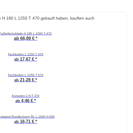
e H 180 L 1250 T 470 gekauft haben, kauften auch
Fußteilschublade H 180 L 1000 T 470
ab 66,89 € *
Fachboden L 1250 T 470
17,67 € *
ab
Fachboden L 1250 T 570
21,28 € *
ab
Konsolen 2 H T 370
4,46 € *
ab
ckwand Rundlochung RL L 1000 H 400
16,71 € *
ab