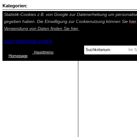
Kategorien:
Auf dieser Seite werden technisch notwendige Cookies gesetzt. Tech
Statistik-Cookies z.B. von Google zur Datenerhebung um personalisi
gegeben haben. Die Einwilligung zur Cookienutzung können Sie
hie
Verwendung von Daten finden Sie
hier.
ZUSTIMMEN
ABLEHNEN
Hauptmenu
Home
page