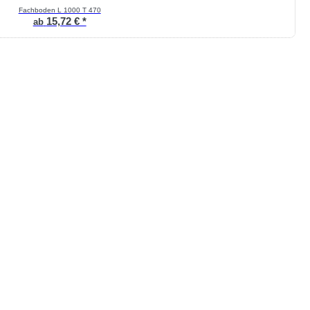
Fachboden L 1000 T 470
15,72 € *
ab