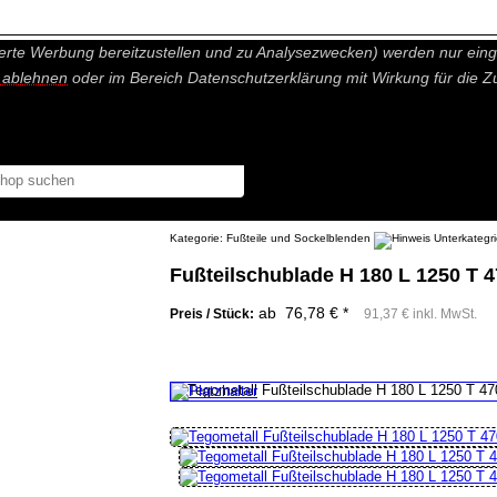
nisch nicht notwendige Cookies und Statistik Funktionen, die Ihnen ei
erte Werbung bereitzustellen und zu Analysezwecken) werden nur einge
r ablehnen
oder im Bereich Datenschutzerklärung mit Wirkung für die Z
Kategorie:
Fußteile und Sockelblenden
Fußteilschublade H 180 L 1250 T 4
ab 76,78 € *
Preis / Stück:
91,37 € inkl. MwSt.