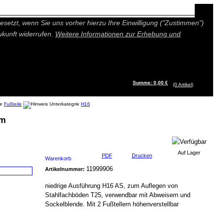
n besseres und individuelleres Angebot bieten (Marketing- und
setzt, wenn Sie uns vorher hierzu Ihre Einwilligung ("Zustimmen")
ukunft widerrufen.
Weitere Informationen zur Erhebung und
Summe: 0,00 €
(0
Artikel
)
Fußteile
H16
um
Auf Lager
PDF
Drucken
Warenkorb
11999906
Artikelnummer:
niedrige Ausführung H16 AS, zum Auflegen von
Stahlfachböden T25, verwendbar mit Abweisern und
Sockelblende. Mit 2 Fußtellern höhenverstellbar