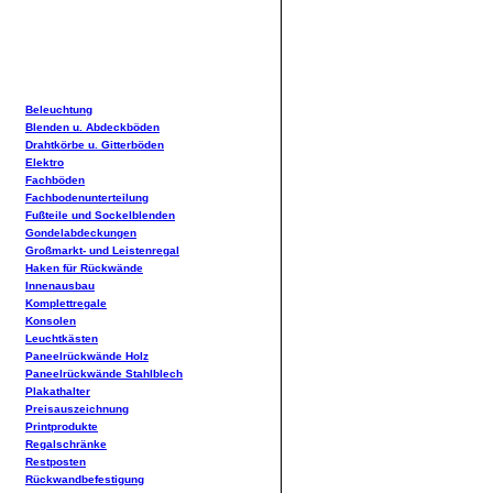
Beleuchtung
Blenden u. Abdeckböden
Drahtkörbe u. Gitterböden
Elektro
Fachböden
Fachbodenunterteilung
Fußteile und Sockelblenden
Gondelabdeckungen
Großmarkt- und Leistenregal
Haken für Rückwände
Innenausbau
Komplettregale
Konsolen
Leuchtkästen
Paneelrückwände Holz
Paneelrückwände Stahlblech
Plakathalter
Preisauszeichnung
Printprodukte
Regalschränke
Restposten
Rückwandbefestigung