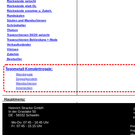
Rückwände gelocht
Rückwände glatt GL
Rückwände sonstige u. Zubeh.
Rundsäulen
Säulen und Wandschienen
Schräghalter
Theken
Trageschienen 50/20 gelocht
Trageschienen Bekleidung + Mode
Verkaufsständer
Vitrinen
Zubehör
Bestseller
Tegometall Komplettregale:
Wandregale
Doppelgondeln
Wandschienen
Innenecken
Hauptmenu:
Heinrich Stracke GmbH
+
In der Graslake 50
+
DE - 58332 Schwelm
i
Mo-Do: 07:45 - 16:45 Uhr
Fr: 07:45 - 15:15 Uhr
Pre
Ang
öff