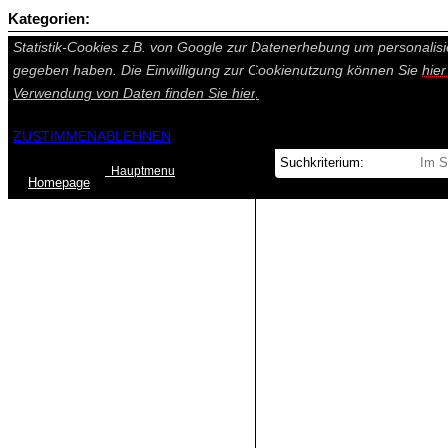
Kategorien:
Auf dieser Seite werden technisch notwendige Cookies gesetzt. Tech
Statistik-Cookies z.B. von Google zur Datenerhebung um personalisi
gegeben haben. Die Einwilligung zur Cookienutzung können Sie
hie
Verwendung von Daten finden Sie
hier.
ZUSTIMMEN
ABLEHNEN
Hauptmenu
Home
page