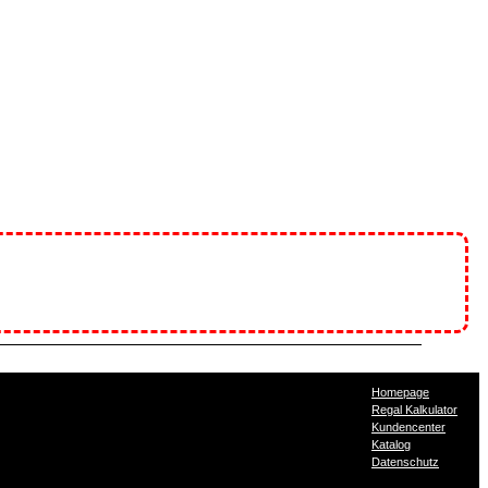
Homepage
Regal Kalkulator
Kundencenter
Katalog
Datenschutz