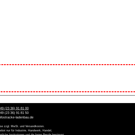
49 (23 36) 91 81 00
49 (23 36) 91 81 50
nfo
stracke-ladenbau.de
ise zzgl. MwSt. und Versandkosten.
ebot nur für Industrie, Handwerk, Handel,
entliche Institutionen und die freien Berufe bestimmt.