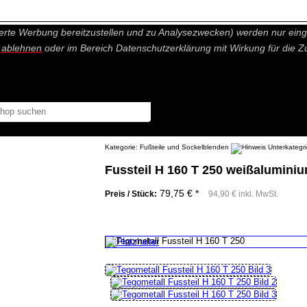
nisch nicht notwendige Cookies und Statistik Funktionen, die Ihnen ei
erte Werbung bereitzustellen und zu Analysezwecken) werden nur einge
r ablehnen
oder im Bereich Datenschutzerklärung mit Wirkung für die Z
Kategorie:
Fußteile und Sockelblenden
Fussteil H 160 T 250 weißalumini
79,75 € *
Preis / Stück:
94,90 € inkl. MwSt.