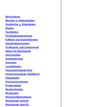
Beleuchtung
Blenden u. Abdeckböden
Drahtkörbe u. Gitterböden
Elektro
Fachböden
Fachbodenunterteilung
Fußteile und Sockelblenden
Gondelabdeckungen
Großmarkt- und Leistenregal
Haken für Rückwände
Innenausbau
Komplettregale
Konsolen
Leuchtkästen
Paneelrückwände Holz
Paneelrückwände Stahlblech
Plakathalter
Preisauszeichnung
Printprodukte
Regalschränke
Restposten
Rückwandbefestigung
Rückwände gelocht
Rückwände glatt GL