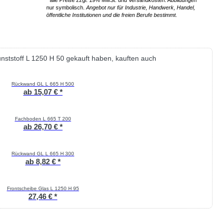
* alle Preise zzgl. 19% MwSt. und Versandkosten. Abbildungen
nur symbolisch.
Angebot nur für Industrie, Handwerk, Handel,
öffentliche Institutionen und die freien Berufe bestimmt.
nststoff L 1250 H 50 gekauft haben, kauften auch
Rückwand GL L 665 H 500
ab 15,07 € *
Fachboden L 665 T 200
ab 26,70 € *
Rückwand GL L 665 H 300
ab 8,82 € *
Frontscheibe Glas L 1250 H 95
27,46 € *