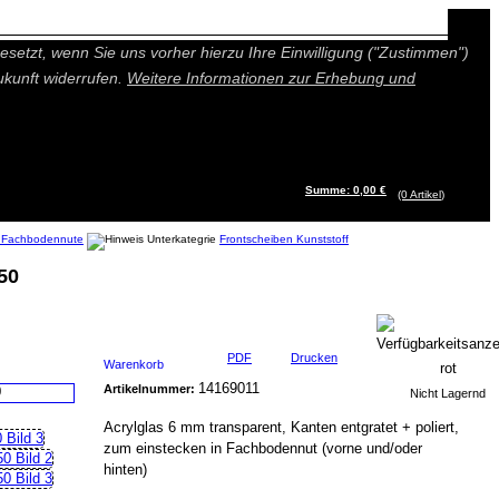
n besseres und individuelleres Angebot bieten (Marketing- und
setzt, wenn Sie uns vorher hierzu Ihre Einwilligung ("Zustimmen")
ukunft widerrufen.
Weitere Informationen zur Erhebung und
Summe: 0,00 €
(0
Artikel
)
r Fachbodennute
Frontscheiben Kunststoff
50
PDF
Drucken
Warenkorb
14169011
Artikelnummer:
Nicht Lagernd
Acrylglas 6 mm transparent, Kanten entgratet + poliert,
zum einstecken in Fachbodennut (vorne und/oder
hinten)