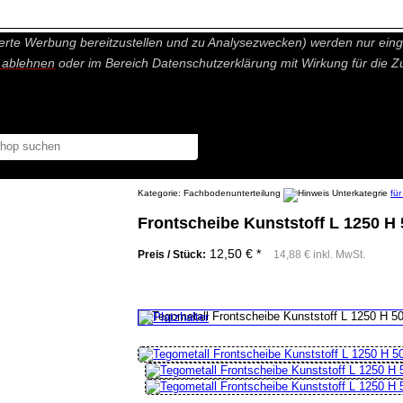
nisch nicht notwendige Cookies und Statistik Funktionen, die Ihnen ei
erte Werbung bereitzustellen und zu Analysezwecken) werden nur einge
r ablehnen
oder im Bereich Datenschutzerklärung mit Wirkung für die Z
Kategorie:
Fachbodenunterteilung
fü
Frontscheibe Kunststoff L 1250 H 
12,50 € *
Preis / Stück:
14,88 € inkl. MwSt.