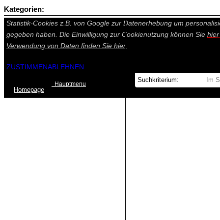
Kategorien:
Auf dieser Seite werden technisch notwendige Cookies gesetzt. Tech
Statistik-Cookies z.B. von Google zur Datenerhebung um personalisi
gegeben haben. Die Einwilligung zur Cookienutzung können Sie
hie
Verwendung von Daten finden Sie
hier.
ZUSTIMMEN
ABLEHNEN
Hauptmenu
Home
page