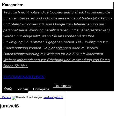
Kategorien:
Auf dieser Seite werden technisch notwendige Cookies gesetzt.
Technisch nicht notwendige Cookies und Statistik Funktionen, die
Ihnen ein besseres und individuelleres Angebot bieten (Marketing-
und Statistik-Cookies z.B. von Google zur Datenerhebung um
personalisierte Werbung bereitzustellen und zu Analysezwecken)
werden nur eingesetzt, wenn Sie uns vorher hierzu Ihre
Einwilligung ("Zustimmen") gegeben haben. Die Einwilligung zur
Cookienutzung können Sie
hier ablehnen
oder im Bereich
Datenschutzerklärung mit Wirkung für die Zukunft widerrufen.
Weitere Informationen zur Erhebung und Verwendung von Daten
finden Sie
hier.
ZUSTIMMEN
ABLEHNEN
Hauptmenu
Menü
Suchen
Home
page
en Gerade
quadrant gelocht
juraweiß
Summe: 0,00 €
(0
Artikel
)