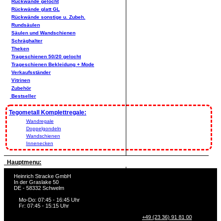
Rückwände gelocht
Rückwände glatt GL
Rückwände sonstige u. Zubeh.
Rundsäulen
Säulen und Wandschienen
Schräghalter
Theken
Trageschienen 50/20 gelocht
Trageschienen Bekleidung + Mode
Verkaufsständer
Vitrinen
Zubehör
Bestseller
Tegometall Komplettregale:
Wandregale
Doppelgondeln
Wandschienen
Innenecken
Hauptmenu:
Heinrich Stracke GmbH
In der Graslake 50
DE - 58332 Schwelm
Mo-Do: 07:45 - 16:45 Uhr
Fr: 07:45 - 15:15 Uhr
+49 (23 36) 91 81 00