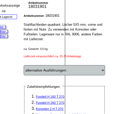
Artikelnummer
18031901
18031901
Artikelnummer:
ht Lagernd
Stahlfachboden quadrant, Löcher 5X5 mm, vorne und
hinten mit Nute. Zu verwenden mit Konsolen oder
Fußteilen. Lagerware nur in RAL 9006, andere Farben
mit Lieferzeit.
ca. Gewicht: 3,5 kg
Lieferzeit voraussichtlich ca. 25-35 Arbeitstage
Zubehörempfehlungen:
Fussteil H 160 T 370
Fussteil H 260 T 370
Konsolen 2 H T 370