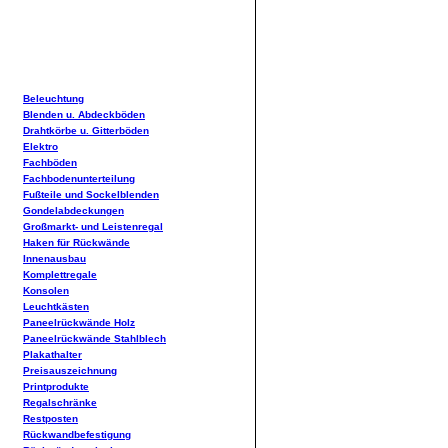
Beleuchtung
Blenden u. Abdeckböden
Drahtkörbe u. Gitterböden
Elektro
Fachböden
Fachbodenunterteilung
Fußteile und Sockelblenden
Gondelabdeckungen
Großmarkt- und Leistenregal
Haken für Rückwände
Innenausbau
Komplettregale
Konsolen
Leuchtkästen
Paneelrückwände Holz
Paneelrückwände Stahlblech
Plakathalter
Preisauszeichnung
Printprodukte
Regalschränke
Restposten
Rückwandbefestigung