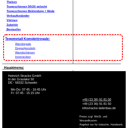
Theken
Trageschienen 50/20 gelocht
Trageschienen Bekleidung + Mode
Verkaufsständer
Vitrinen
Zubehör
Bestseller
Tegometall Komplettregale:
Wandregale
Doppelgondeln
Wandschienen
Innenecken
Hauptmenu:
Heinrich Stracke GmbH
In der Graslake 50
DE - 58332 Schwelm
Mo-Do: 07:45 - 16:45 Uhr
Fr: 07:45 - 15:15 Uhr
+49 (23 36) 91 81 00
+49 (23 36) 91 81 50
info
stracke-ladenbau.de
Preise zzgl. MwSt. und
Versandkosten.
Angebot nur für Industrie, Handwerk,