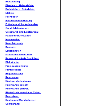
Beleuchtung
Blenden u. Abdeckböden
Drahtkörbe u. Gitterböden
Elektro
Fachböden
Fachbodenunterteilung
Fußteile und Sockelblenden
Gondelabdeckungen
Großmarkt- und Leistenregal
Haken für Rückwände
Innenausbau
Komplettregale
Konsolen
Leuchtkästen
Paneelrückwände Holz
Paneelrückwände Stahlblech
Plakathalter
Preisauszeichnung
Printprodukte
Regalschränke
Restposten
Rückwandbefestigung
Rückwände gelocht
Rückwände glatt GL
Rückwände sonstige u. Zubeh.
Rundsäulen
Säulen und Wandschienen
Schräghalter