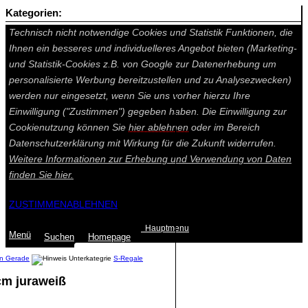
Kategorien:
Auf dieser Seite werden technisch notwendige Cookies gesetzt.
Technisch nicht notwendige Cookies und Statistik Funktionen, die
Ihnen ein besseres und individuelleres Angebot bieten (Marketing-
und Statistik-Cookies z.B. von Google zur Datenerhebung um
personalisierte Werbung bereitzustellen und zu Analysezwecken)
werden nur eingesetzt, wenn Sie uns vorher hierzu Ihre
Einwilligung ("Zustimmen") gegeben haben. Die Einwilligung zur
Cookienutzung können Sie
hier ablehnen
oder im Bereich
Datenschutzerklärung mit Wirkung für die Zukunft widerrufen.
Weitere Informationen zur Erhebung und Verwendung von Daten
finden Sie
hier.
ZUSTIMMEN
ABLEHNEN
Hauptmenu
Menü
Suchen
Home
page
en Gerade
S-Regale
cm juraweiß
Summe: 0,00 €
(0
Artikel
)