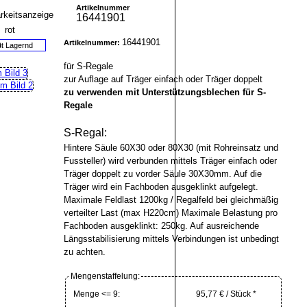
Artikelnummer
16441901
16441901
Artikelnummer:
ht Lagernd
für S-Regale
zur Auflage auf Träger einfach oder Träger doppelt
zu verwenden mit Unterstützungsblechen für S-
Regale
S-Regal:
Hintere Säule 60X30 oder 80X30 (mit Rohreinsatz und
Fussteller) wird verbunden mittels Träger einfach oder
Träger doppelt zu vorder Säule 30X30mm. Auf die
Träger wird ein Fachboden ausgeklinkt aufgelegt.
Maximale Feldlast 1200kg / Regalfeld bei gleichmäßig
verteilter Last (max H220cm) Maximale Belastung pro
Fachboden ausgeklinkt: 250kg. Auf ausreichende
Längsstabilisierung mittels Verbindungen ist unbedingt
zu achten.
Mengenstaffelung:
Menge <= 9:
95,77 € / Stück *