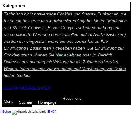
Kategorien:
Auf dieser Seite werden technisch notwendige Cookies gesetzt.
Technisch nicht notwendige Cookies und Statistik Funktionen, die
Ihnen ein besseres und individuelleres Angebot bieten (Marketing-
und Statistik-Cookies z.B. von Google zur Datenerhebung um
personalisierte Werbung bereitzustellen und zu Analysezwecken)
werden nur eingesetzt, wenn Sie uns vorher hierzu Ihre
Einwilligung ("Zustimmen") gegeben haben. Die Einwilligung zur
Cookienutzung können Sie
hier ablehnen
oder im Bereich
Datenschutzerklärung mit Wirkung für die Zukunft widerrufen.
Weitere Informationen zur Erhebung und Verwendung von Daten
finden Sie
hier.
ZUSTIMMEN
ABLEHNEN
Hauptmenu
Menü
Suchen
Home
page
n Ecken
IE 45°
Summe: 0,00 €
(0
Artikel
)