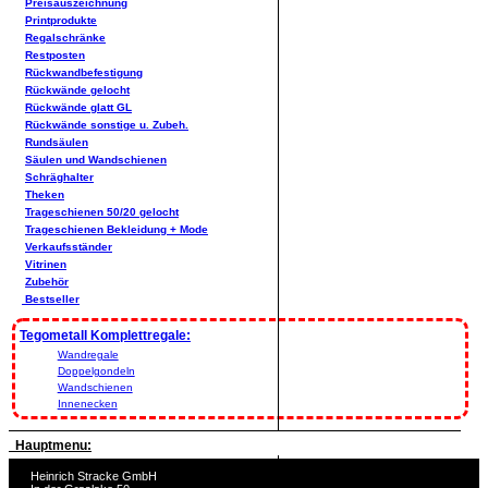
Preisauszeichnung
Printprodukte
Regalschränke
Restposten
Rückwandbefestigung
Rückwände gelocht
Rückwände glatt GL
Rückwände sonstige u. Zubeh.
Rundsäulen
Säulen und Wandschienen
Schräghalter
Theken
Trageschienen 50/20 gelocht
Trageschienen Bekleidung + Mode
Verkaufsständer
Vitrinen
Zubehör
Bestseller
Tegometall Komplettregale:
Wandregale
Doppelgondeln
Wandschienen
Innenecken
Hauptmenu:
Heinrich Stracke GmbH