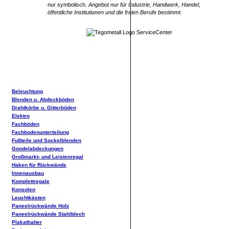
nur symbolisch.
Angebot nur für Industrie, Handwerk, Handel,
öffentliche Institutionen und die freien Berufe bestimmt.
Beleuchtung
Blenden u. Abdeckböden
Drahtkörbe u. Gitterböden
Elektro
Fachböden
Fachbodenunterteilung
Fußteile und Sockelblenden
Gondelabdeckungen
Großmarkt- und Leistenregal
Haken für Rückwände
Innenausbau
Komplettregale
Konsolen
Leuchtkästen
Paneelrückwände Holz
Paneelrückwände Stahlblech
Plakathalter