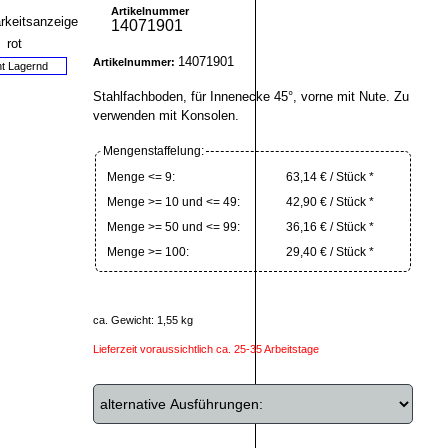
Artikelnummer
14071901
14071901
Artikelnummer:
ht Lagernd
Stahlfachboden, für Innenecke 45°, vorne mit Nute. Zu
verwenden mit Konsolen.
Mengenstaffelung:
Menge <= 9:
63,14 € / Stück *
Menge >= 10 und <= 49:
42,90 € / Stück *
Menge >= 50 und <= 99:
36,16 € / Stück *
Menge >= 100:
29,40 € / Stück *
ca. Gewicht: 1,55 kg
Lieferzeit voraussichtlich ca. 25-35 Arbeitstage