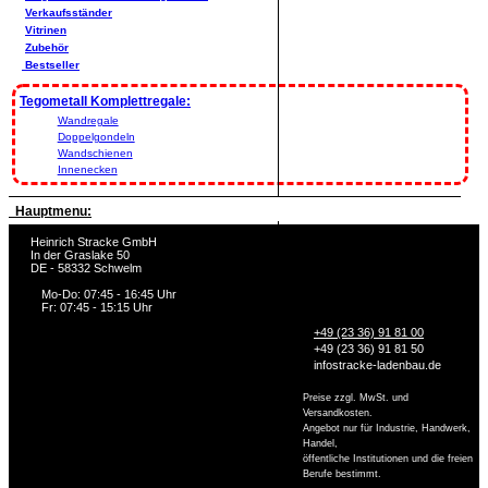
Verkaufsständer
Vitrinen
Zubehör
Bestseller
Tegometall Komplettregale:
Wandregale
Doppelgondeln
Wandschienen
Innenecken
Hauptmenu:
Heinrich Stracke GmbH
In der Graslake 50
DE - 58332 Schwelm
Mo-Do: 07:45 - 16:45 Uhr
Fr: 07:45 - 15:15 Uhr
+49 (23 36) 91 81 00
+49 (23 36) 91 81 50
info
stracke-ladenbau.de
Preise zzgl. MwSt. und
Versandkosten.
Angebot nur für Industrie, Handwerk,
Handel,
öffentliche Institutionen und die freien
Berufe bestimmt.