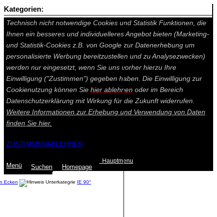
Kategorien:
Auf dieser Seite werden technisch notwendige Cookies gesetzt.
Technisch nicht notwendige Cookies und Statistik Funktionen, die
Ihnen ein besseres und individuelleres Angebot bieten (Marketing-
und Statistik-Cookies z.B. von Google zur Datenerhebung um
personalisierte Werbung bereitzustellen und zu Analysezwecken)
werden nur eingesetzt, wenn Sie uns vorher hierzu Ihre
Einwilligung ("Zustimmen") gegeben haben. Die Einwilligung zur
Cookienutzung können Sie
hier ablehnen
oder im Bereich
Datenschutzerklärung mit Wirkung für die Zukunft widerrufen.
Weitere Informationen zur Erhebung und Verwendung von Daten
finden Sie
hier.
ZUSTIMMEN
ABLEHNEN
Hauptmenu
Menü
Suchen
Home
page
n Ecken
IE 90°
Summe: 0,00 €
(0
Artikel
)