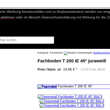
nisch nicht notwendige Cookies und Statistik Funktionen, die Ihnen ei
erte Werbung bereitzustellen und zu Analysezwecken) werden nur einge
r ablehnen
oder im Bereich Datenschutzerklärung mit Wirkung für die Z
Kategorie:
Fachböden
Stahlfachböde
Fachboden T 200 IE 45° juraweiß
ab 19,86 € *
Preis / Stück:
23,63 € inkl. MwSt.