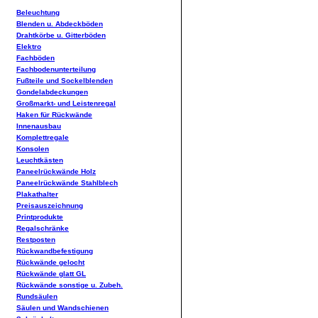
Beleuchtung
Blenden u. Abdeckböden
Drahtkörbe u. Gitterböden
Elektro
Fachböden
Fachbodenunterteilung
Fußteile und Sockelblenden
Gondelabdeckungen
Großmarkt- und Leistenregal
Haken für Rückwände
Innenausbau
Komplettregale
Konsolen
Leuchtkästen
Paneelrückwände Holz
Paneelrückwände Stahlblech
Plakathalter
Preisauszeichnung
Printprodukte
Regalschränke
Restposten
Rückwandbefestigung
Rückwände gelocht
Rückwände glatt GL
Rückwände sonstige u. Zubeh.
Rundsäulen
Säulen und Wandschienen