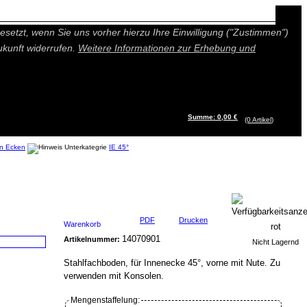
n besseres und individuelleres Angebot bieten (Marketing- und
setzt, wenn Sie uns vorher hierzu Ihre Einwilligung ("Zustimmen")
ukunft widerrufen.
Weitere Informationen zur Erhebung und
Summe: 0,00 €
(0
Artikel
)
n Ecken
IE 45°
PDF
Drucken
Warenkorb
14070901
Artikelnummer:
Nicht Lagernd
Stahlfachboden, für Innenecke 45°, vorne mit Nute. Zu
verwenden mit Konsolen.
Mengenstaffelung: