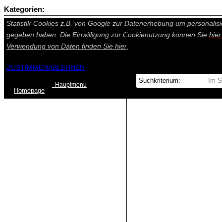
Kategorien:
Auf dieser Seite werden technisch notwendige Cookies gesetzt. Tech
Statistik-Cookies z.B. von Google zur Datenerhebung um personalisi
gegeben haben. Die Einwilligung zur Cookienutzung können Sie
hie
Verwendung von Daten finden Sie
hier.
ZUSTIMMEN
ABLEHNEN
Hauptmenu
Home
page