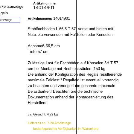
Artikelnummer
14014901
14014901
Artikelnummer:
terwegs
Stahlfachboden L 66,5 T 57, vorne und hinten mit
Nute. Zu verwenden mit Fußteilen oder Konsolen.
Achsmaß 66,5 cm
Tiefe 57 cm
Zulässige Last für Fachböden auf Konsolen 3H T 57
cm bei Montage mit Rechtecksäulen: 150 kg
Die anhand der Konfiguration des Regals resultierende
maximale Feldlast / Regalfeld ist eventuell vorrangig
zu beachten und verringert die genannte maximale
Belastbarkeit! Beachten Sie die technische
Dokumentation anhand der Montageanleitung des
Herstellers.
ca. Gewicht: 4,72 kg
Lieferzeit ca. 7-20 Arbeitstage
bedarfsgerechte Verfügbarkeit im Warenkorb