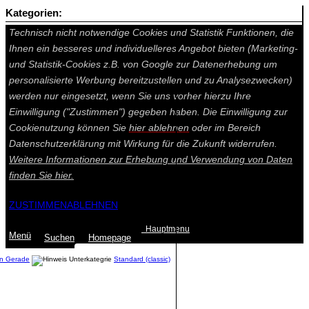
Kategorien:
Auf dieser Seite werden technisch notwendige Cookies gesetzt.
Technisch nicht notwendige Cookies und Statistik Funktionen, die
Ihnen ein besseres und individuelleres Angebot bieten (Marketing-
und Statistik-Cookies z.B. von Google zur Datenerhebung um
personalisierte Werbung bereitzustellen und zu Analysezwecken)
werden nur eingesetzt, wenn Sie uns vorher hierzu Ihre
Einwilligung ("Zustimmen") gegeben haben. Die Einwilligung zur
Cookienutzung können Sie
hier ablehnen
oder im Bereich
Datenschutzerklärung mit Wirkung für die Zukunft widerrufen.
Weitere Informationen zur Erhebung und Verwendung von Daten
finden Sie
hier.
ZUSTIMMEN
ABLEHNEN
Hauptmenu
Menü
Suchen
Home
page
en Gerade
Standard (classic)
Summe: 0,00 €
(0
Artikel
)