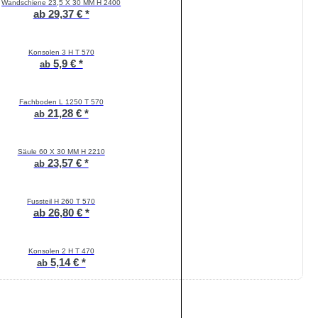
Wandschiene 23,5 X 30 MM H 2400
ab 29,37 € *
Konsolen 3 H T 570
5,9 € *
ab
Fachboden L 1250 T 570
21,28 € *
ab
Säule 60 X 30 MM H 2210
23,57 € *
ab
Fussteil H 260 T 570
ab 26,80 € *
Konsolen 2 H T 470
5,14 € *
ab