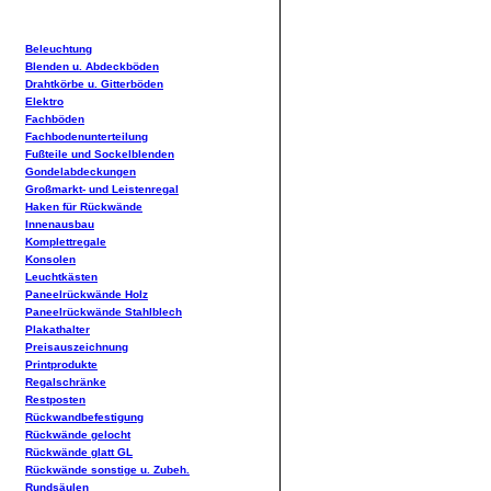
Beleuchtung
Blenden u. Abdeckböden
Drahtkörbe u. Gitterböden
Elektro
Fachböden
Fachbodenunterteilung
Fußteile und Sockelblenden
Gondelabdeckungen
Großmarkt- und Leistenregal
Haken für Rückwände
Innenausbau
Komplettregale
Konsolen
Leuchtkästen
Paneelrückwände Holz
Paneelrückwände Stahlblech
Plakathalter
Preisauszeichnung
Printprodukte
Regalschränke
Restposten
Rückwandbefestigung
Rückwände gelocht
Rückwände glatt GL
Rückwände sonstige u. Zubeh.
Rundsäulen