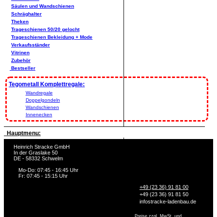
Säulen und Wandschienen
Schräghalter
Theken
Trageschienen 50/20 gelocht
Trageschienen Bekleidung + Mode
Verkaufsständer
Vitrinen
Zubehör
Bestseller
Tegometall Komplettregale:
Wandregale
Doppelgondeln
Wandschienen
Innenecken
Hauptmenu:
Heinrich Stracke GmbH
In der Graslake 50
DE - 58332 Schwelm
Mo-Do: 07:45 - 16:45 Uhr
Fr: 07:45 - 15:15 Uhr
+49 (23 36) 91 81 00
+49 (23 36) 91 81 50
info
stracke-ladenbau.de
Preise zzgl. MwSt. und