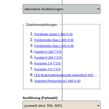
Zubehörempfehlungen:
Frontleiste nieder L 665 H 35
Frontscheibe Glas L 665 H 50
Frontscheibe Glas L 665 H 95
Fussteil H 160 T 570
Fussteil H 260 T 570
Konsolen 2 H T 570
Konsolen 3 H T 570
LED Bodenunterbauleuchte magnetisch 665mm
Scanning-Preisschiene L 665 H 40
Ausführung (Farbwahl):