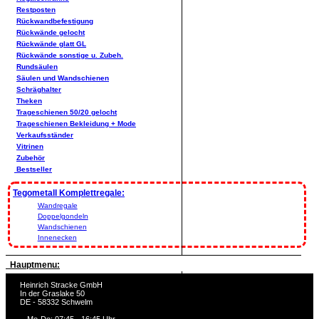
Restposten
Rückwandbefestigung
Rückwände gelocht
Rückwände glatt GL
Rückwände sonstige u. Zubeh.
Rundsäulen
Säulen und Wandschienen
Schräghalter
Theken
Trageschienen 50/20 gelocht
Trageschienen Bekleidung + Mode
Verkaufsständer
Vitrinen
Zubehör
Bestseller
Tegometall Komplettregale:
Wandregale
Doppelgondeln
Wandschienen
Innenecken
Hauptmenu:
Heinrich Stracke GmbH
In der Graslake 50
DE - 58332 Schwelm