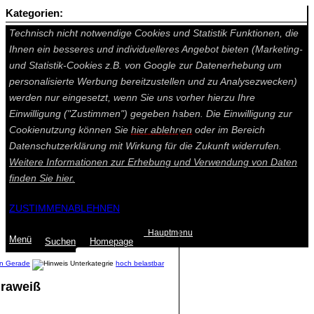
Kategorien:
Auf dieser Seite werden technisch notwendige Cookies gesetzt.
Technisch nicht notwendige Cookies und Statistik Funktionen, die
Ihnen ein besseres und individuelleres Angebot bieten (Marketing-
und Statistik-Cookies z.B. von Google zur Datenerhebung um
personalisierte Werbung bereitzustellen und zu Analysezwecken)
werden nur eingesetzt, wenn Sie uns vorher hierzu Ihre
Einwilligung ("Zustimmen") gegeben haben. Die Einwilligung zur
Cookienutzung können Sie
hier ablehnen
oder im Bereich
Datenschutzerklärung mit Wirkung für die Zukunft widerrufen.
Weitere Informationen zur Erhebung und Verwendung von Daten
finden Sie
hier.
ZUSTIMMEN
ABLEHNEN
Hauptmenu
Menü
Suchen
Home
page
en Gerade
hoch belastbar
uraweiß
Summe: 0,00 €
(0
Artikel
)