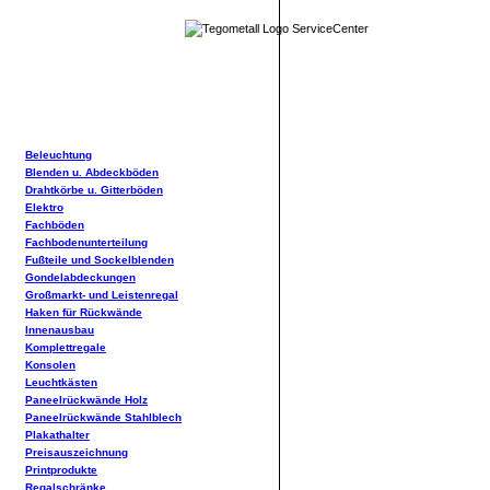
Beleuchtung
Blenden u. Abdeckböden
Drahtkörbe u. Gitterböden
Elektro
Fachböden
Fachbodenunterteilung
Fußteile und Sockelblenden
Gondelabdeckungen
Großmarkt- und Leistenregal
Haken für Rückwände
Innenausbau
Komplettregale
Konsolen
Leuchtkästen
Paneelrückwände Holz
Paneelrückwände Stahlblech
Plakathalter
Preisauszeichnung
Printprodukte
Regalschränke