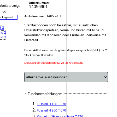
Artikelnummer
14056901
14056901
Artikelnummer:
ht Lagernd
Stahlfachboden hoch belastbar, mit zusätzlichen
Unterstützungsprofilen, vorne und hinten mit Nute. Zu
verwenden mit Konsolen oder Fußteilen. Zeitweise mit
Lieferzeit.
Dieser Artikel kann nur als ganze Verpackungseinheit (VPE) mit 2
Stück verkauft werden.
Lieferzeit voraussichtlich ca. 25-35 Arbeitstage
Zubehörempfehlungen:
Fussteil H 160 T 670
Fussteil H 260 T 670
Konsolen 3H extra schwer T 670