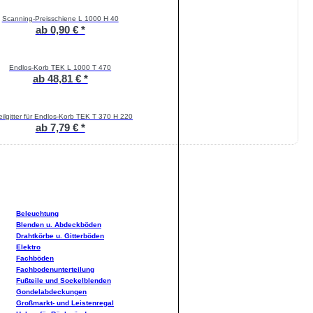
Scanning-Preisschiene L 1000 H 40
ab 0,90 € *
Endlos-Korb TEK L 1000 T 470
ab 48,81 € *
eilgitter für Endlos-Korb TEK T 370 H 220
ab 7,79 € *
Beleuchtung
Blenden u. Abdeckböden
Drahtkörbe u. Gitterböden
Elektro
Fachböden
Fachbodenunterteilung
Fußteile und Sockelblenden
Gondelabdeckungen
Großmarkt- und Leistenregal