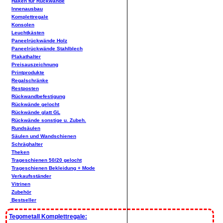
Haken für Rückwände
Innenausbau
Komplettregale
Konsolen
Leuchtkästen
Paneelrückwände Holz
Paneelrückwände Stahlblech
Plakathalter
Preisauszeichnung
Printprodukte
Regalschränke
Restposten
Rückwandbefestigung
Rückwände gelocht
Rückwände glatt GL
Rückwände sonstige u. Zubeh.
Rundsäulen
Säulen und Wandschienen
Schräghalter
Theken
Trageschienen 50/20 gelocht
Trageschienen Bekleidung + Mode
Verkaufsständer
Vitrinen
Zubehör
Bestseller
Tegometall Komplettregale: