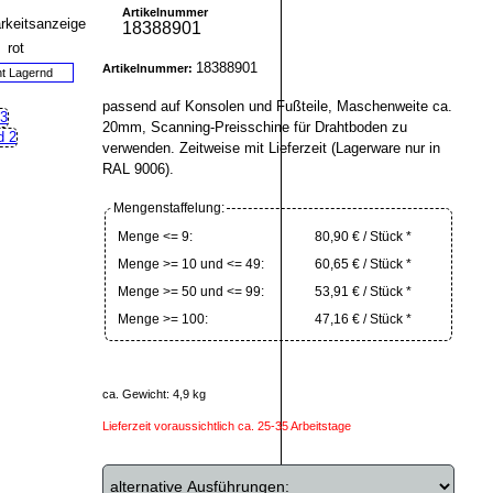
Artikelnummer
18388901
18388901
Artikelnummer:
ht Lagernd
passend auf Konsolen und Fußteile, Maschenweite ca.
20mm, Scanning-Preisschine für Drahtboden zu
verwenden. Zeitweise mit Lieferzeit (Lagerware nur in
RAL 9006).
Mengenstaffelung:
Menge <= 9:
80,90 € / Stück *
Menge >= 10 und <= 49:
60,65 € / Stück *
Menge >= 50 und <= 99:
53,91 € / Stück *
Menge >= 100:
47,16 € / Stück *
ca. Gewicht: 4,9 kg
Lieferzeit voraussichtlich ca. 25-35 Arbeitstage