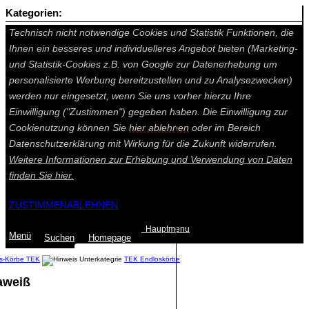
Kategorien:
Auf dieser Seite werden technisch notwendige Cookies gesetzt.
Technisch nicht notwendige Cookies und Statistik Funktionen, die
Ihnen ein besseres und individuelleres Angebot bieten (Marketing-
und Statistik-Cookies z.B. von Google zur Datenerhebung um
personalisierte Werbung bereitzustellen und zu Analysezwecken)
werden nur eingesetzt, wenn Sie uns vorher hierzu Ihre
Einwilligung ("Zustimmen") gegeben haben. Die Einwilligung zur
Cookienutzung können Sie
hier ablehnen
oder im Bereich
Datenschutzerklärung mit Wirkung für die Zukunft widerrufen.
Weitere Informationen zur Erhebung und Verwendung von Daten
finden Sie
hier.
ZUSTIMMEN
ABLEHNEN
Hauptmenu
Menü
Suchen
Home
page
s-Körbe TEK
TEK Endloskörbe
aweiß
Summe: 0,00 €
(0
Artikel
)