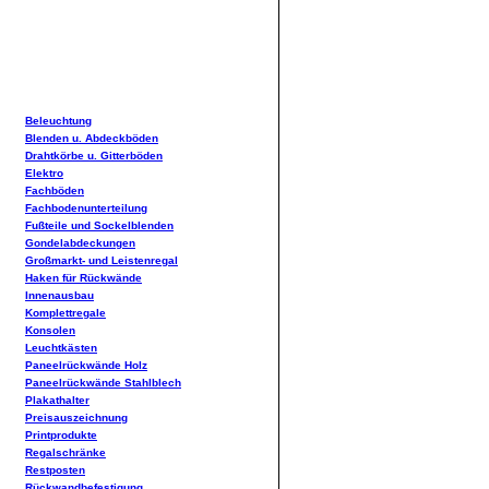
Beleuchtung
Blenden u. Abdeckböden
Drahtkörbe u. Gitterböden
Elektro
Fachböden
Fachbodenunterteilung
Fußteile und Sockelblenden
Gondelabdeckungen
Großmarkt- und Leistenregal
Haken für Rückwände
Innenausbau
Komplettregale
Konsolen
Leuchtkästen
Paneelrückwände Holz
Paneelrückwände Stahlblech
Plakathalter
Preisauszeichnung
Printprodukte
Regalschränke
Restposten
Rückwandbefestigung