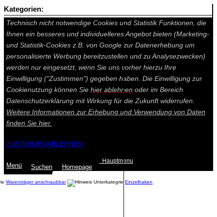
Kategorien:
Auf dieser Seite werden technisch notwendige Cookies gesetzt.
Technisch nicht notwendige Cookies und Statistik Funktionen, die
Ihnen ein besseres und individuelleres Angebot bieten (Marketing-
und Statistik-Cookies z.B. von Google zur Datenerhebung um
personalisierte Werbung bereitzustellen und zu Analysezwecken)
werden nur eingesetzt, wenn Sie uns vorher hierzu Ihre
Einwilligung ("Zustimmen") gegeben haben. Die Einwilligung zur
Cookienutzung können Sie
hier ablehnen
oder im Bereich
Datenschutzerklärung mit Wirkung für die Zukunft widerrufen.
Weitere Informationen zur Erhebung und Verwendung von Daten
finden Sie
hier.
ZUSTIMMEN
ABLEHNEN
Hauptmenu
Menü
Suchen
Home
page
Warenträger anschraubbar
Einzelhaken
Summe: 0,00 €
(0
Artikel
)