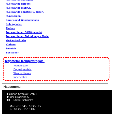
Rückwände gelocht
Rückwände glatt GL
Rückwände sonstige u. Zubeh.
Rundsäulen
Säulen und Wandschienen
Schräghalter
Theken
Trageschienen 50/20 gelocht
Trageschienen Bekleidung + Mode
Verkaufsständer
Vitrinen
Zubehör
Bestseller
Tegometall Komplettregale:
Wandregale
Doppelgondeln
Wandschienen
Innenecken
Hauptmenu:
Heinrich Stracke GmbH
In der Graslake 50
DE - 58332 Schwelm
Mo-Do: 07:45 - 16:45 Uhr
Fr: 07:45 - 15:15 Uhr