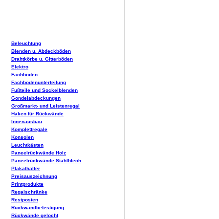
Beleuchtung
Blenden u. Abdeckböden
Drahtkörbe u. Gitterböden
Elektro
Fachböden
Fachbodenunterteilung
Fußteile und Sockelblenden
Gondelabdeckungen
Großmarkt- und Leistenregal
Haken für Rückwände
Innenausbau
Komplettregale
Konsolen
Leuchtkästen
Paneelrückwände Holz
Paneelrückwände Stahlblech
Plakathalter
Preisauszeichnung
Printprodukte
Regalschränke
Restposten
Rückwandbefestigung
Rückwände gelocht