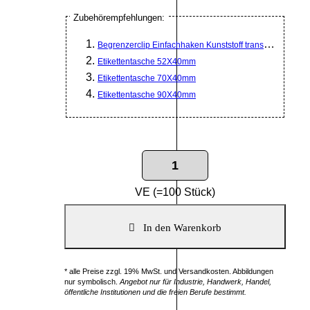
Zubehörempfehlungen:
Begrenzerclip Einfachhaken Kunststoff transparent
Etikettentasche 52X40mm
Etikettentasche 70X40mm
Etikettentasche 90X40mm
VE (=100 Stück)
* alle Preise zzgl. 19% MwSt. und Versandkosten. Abbildungen
nur symbolisch.
Angebot nur für Industrie, Handwerk, Handel,
öffentliche Institutionen und die freien Berufe bestimmt.