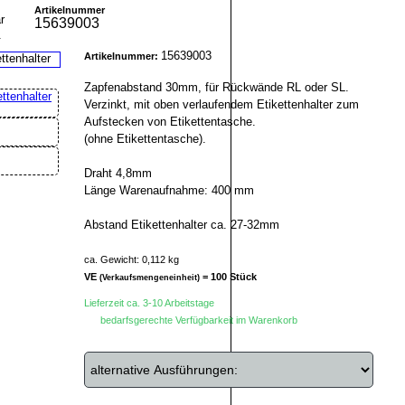
Artikelnummer
15639003
r
15639003
Artikelnummer:
Zapfenabstand 30mm, für Rückwände RL oder SL.
Verzinkt, mit oben verlaufendem Etikettenhalter zum
Aufstecken von Etikettentasche.
(ohne Etikettentasche).
Draht 4,8mm
Länge Warenaufnahme: 400 mm
Abstand Etikettenhalter ca. 27-32mm
ca. Gewicht: 0,112 kg
VE
= 100 Stück
(Verkaufsmengeneinheit)
Lieferzeit ca. 3-10 Arbeitstage
bedarfsgerechte Verfügbarkeit im Warenkorb