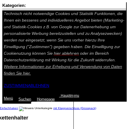
Kategorien:
Auf dieser Seite werden technisch notwendige Cookies gesetzt.
Technisch nicht notwendige Cookies und Statistik Funktionen, die
Ihnen ein besseres und individuelleres Angebot bieten (Marketing-
und Statistik-Cookies z.B. von Google zur Datenerhebung um
personalisierte Werbung bereitzustellen und zu Analysezwecken)
werden nur eingesetzt, wenn Sie uns vorher hierzu Ihre
Einwilligung ("Zustimmen") gegeben haben. Die Einwilligung zur
Cookienutzung können Sie
hier ablehnen
oder im Bereich
Datenschutzerklärung mit Wirkung für die Zukunft widerrufen.
Weitere Informationen zur Erhebung und Verwendung von Daten
finden Sie
hier.
ZUSTIMMEN
ABLEHNEN
Hauptmenu
Menü
Suchen
Home
page
Einfachhaken
mit Klappverschluss (Grosspack)
ettenhalter
Summe: 0,00 €
(0
Artikel
)