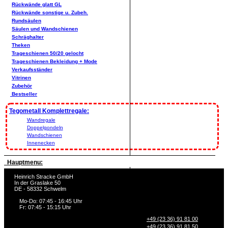
Rückwände glatt GL
Rückwände sonstige u. Zubeh.
Rundsäulen
Säulen und Wandschienen
Schräghalter
Theken
Trageschienen 50/20 gelocht
Trageschienen Bekleidung + Mode
Verkaufsständer
Vitrinen
Zubehör
Bestseller
Tegometall Komplettregale:
Wandregale
Doppelgondeln
Wandschienen
Innenecken
Hauptmenu:
Heinrich Stracke GmbH
In der Graslake 50
DE - 58332 Schwelm
Mo-Do: 07:45 - 16:45 Uhr
Fr: 07:45 - 15:15 Uhr
+49 (23 36) 91 81 00
+49 (23 36) 91 81 50