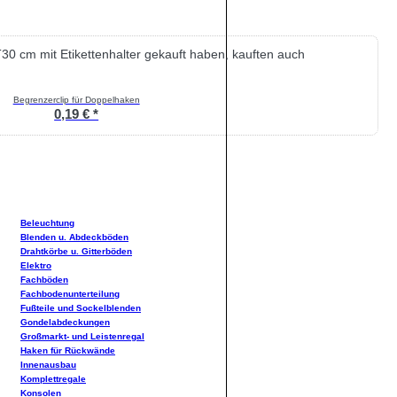
30 cm mit Etikettenhalter gekauft haben, kauften auch
Begrenzerclip für Doppelhaken
0,19 € *
Beleuchtung
Blenden u. Abdeckböden
Drahtkörbe u. Gitterböden
Elektro
Fachböden
Fachbodenunterteilung
Fußteile und Sockelblenden
Gondelabdeckungen
Großmarkt- und Leistenregal
Haken für Rückwände
Innenausbau
Komplettregale
Konsolen