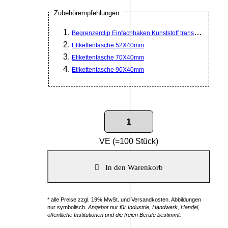
Zubehörempfehlungen:
Begrenzerclip Einfachhaken Kunststoff transparent
Etikettentasche 52X40mm
Etikettentasche 70X40mm
Etikettentasche 90X40mm
VE (=100 Stück)
* alle Preise zzgl. 19% MwSt. und Versandkosten. Abbildungen
nur symbolisch.
Angebot nur für Industrie, Handwerk, Handel,
öffentliche Institutionen und die freien Berufe bestimmt.