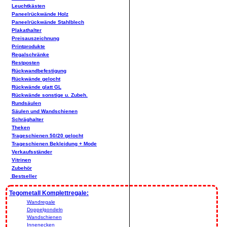
Leuchtkästen
Paneelrückwände Holz
Paneelrückwände Stahlblech
Plakathalter
Preisauszeichnung
Printprodukte
Regalschränke
Restposten
Rückwandbefestigung
Rückwände gelocht
Rückwände glatt GL
Rückwände sonstige u. Zubeh.
Rundsäulen
Säulen und Wandschienen
Schräghalter
Theken
Trageschienen 50/20 gelocht
Trageschienen Bekleidung + Mode
Verkaufsständer
Vitrinen
Zubehör
Bestseller
Tegometall Komplettregale:
Wandregale
Doppelgondeln
Wandschienen
Innenecken