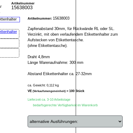
Artikelnummer
15638003
r
15638003
Artikelnummer:
Zapfenabstand 30mm, für Rückwände RL oder SL.
Verzinkt, mit oben verlaufendem Etikettenhalter zum
Aufstecken von Etikettentasche.
(ohne Etikettentasche).
Draht 4,8mm
Länge Warenaufnahme: 300 mm
Abstand Etikettenhalter ca. 27-32mm
ca. Gewicht: 0,112 kg
VE
= 100 Stück
(Verkaufsmengeneinheit)
Lieferzeit ca. 3-10 Arbeitstage
bedarfsgerechte Verfügbarkeit im Warenkorb