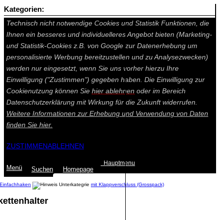
Kategorien:
Auf dieser Seite werden technisch notwendige Cookies gesetzt.
Technisch nicht notwendige Cookies und Statistik Funktionen, die
Ihnen ein besseres und individuelleres Angebot bieten (Marketing-
und Statistik-Cookies z.B. von Google zur Datenerhebung um
personalisierte Werbung bereitzustellen und zu Analysezwecken)
werden nur eingesetzt, wenn Sie uns vorher hierzu Ihre
Einwilligung ("Zustimmen") gegeben haben. Die Einwilligung zur
Cookienutzung können Sie
hier ablehnen
oder im Bereich
Datenschutzerklärung mit Wirkung für die Zukunft widerrufen.
Weitere Informationen zur Erhebung und Verwendung von Daten
finden Sie
hier.
ZUSTIMMEN
ABLEHNEN
Hauptmenu
Menü
Suchen
Home
page
Einfachhaken
mit Klappverschluss (Grosspack)
ettenhalter
Summe: 0,00 €
(0
Artikel
)