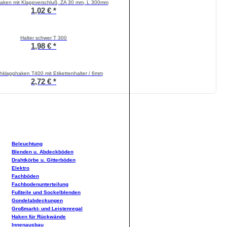
aken mit Klappverschluß, ZA 30 mm, L 300mm
1,02 € *
Halter schwer T 300
1,98 € *
hklapphaken T400 mit Etikettenhalter / 6mm
2,72 € *
Beleuchtung
Blenden u. Abdeckböden
Drahtkörbe u. Gitterböden
Elektro
Fachböden
Fachbodenunterteilung
Fußteile und Sockelblenden
Gondelabdeckungen
Großmarkt- und Leistenregal
Haken für Rückwände
Innenausbau