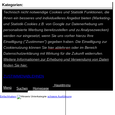
Kategorien:
Auf dieser Seite werden technisch notwendige Cookies gesetzt.
Technisch nicht notwendige Cookies und Statistik Funktionen, die
Ihnen ein besseres und individuelleres Angebot bieten (Marketing-
und Statistik-Cookies z.B. von Google zur Datenerhebung um
personalisierte Werbung bereitzustellen und zu Analysezwecken)
werden nur eingesetzt, wenn Sie uns vorher hierzu Ihre
Einwilligung ("Zustimmen") gegeben haben. Die Einwilligung zur
Cookienutzung können Sie
hier ablehnen
oder im Bereich
Datenschutzerklärung mit Wirkung für die Zukunft widerrufen.
Weitere Informationen zur Erhebung und Verwendung von Daten
finden Sie
hier.
ZUSTIMMEN
ABLEHNEN
Hauptmenu
Menü
Suchen
Home
page
Einfachhaken
schwere Ausführung
Summe: 0,00 €
(0
Artikel
)