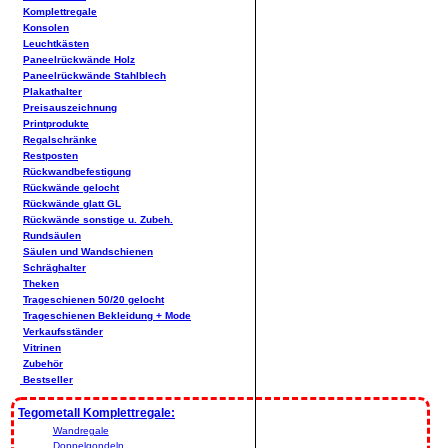
Komplettregale
Konsolen
Leuchtkästen
Paneelrückwände Holz
Paneelrückwände Stahlblech
Plakathalter
Preisauszeichnung
Printprodukte
Regalschränke
Restposten
Rückwandbefestigung
Rückwände gelocht
Rückwände glatt GL
Rückwände sonstige u. Zubeh.
Rundsäulen
Säulen und Wandschienen
Schräghalter
Theken
Trageschienen 50/20 gelocht
Trageschienen Bekleidung + Mode
Verkaufsständer
Vitrinen
Zubehör
Bestseller
Tegometall Komplettregale:
Wandregale
Doppelgondeln