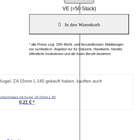
VE (=50 Stück)
* alle Preise zzgl. 19% MwSt. und Versandkosten. Abbildungen
nur symbolisch.
Angebot nur für Industrie, Handwerk, Handel,
öffentliche Institutionen und die freien Berufe bestimmt.
 Kugel, ZA 15mm L 140 gekauft haben, kauften auch
infachhaken mit Kugel, ZA 15mm L 80
0,21 € *