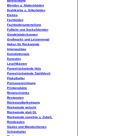
Beleuchtung
Blenden u. Abdeckböden
Drahtkörbe u. Gitterböden
Elektro
Fachböden
Fachbodenunterteilung
Fußteile und Sockelblenden
Gondelabdeckungen
Großmarkt- und Leistenregal
Haken für Rückwände
Innenausbau
Komplettregale
Konsolen
Leuchtkästen
Paneelrückwände Holz
Paneelrückwände Stahlblech
Plakathalter
Preisauszeichnung
Printprodukte
Regalschränke
Restposten
Rückwandbefestigung
Rückwände gelocht
Rückwände glatt GL
Rückwände sonstige u. Zubeh.
Rundsäulen
Säulen und Wandschienen
Schräghalter