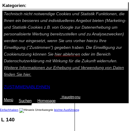
Kategorien:
Auf dieser Seite werden technisch notwendige Cookies gesetzt.
Technisch nicht notwendige Cookies und Statistik Funktionen, die
Ihnen ein besseres und individuelleres Angebot bieten (Marketing-
und Statistik-Cookies z.B. von Google zur Datenerhebung um
personalisierte Werbung bereitzustellen und zu Analysezwecken)
werden nur eingesetzt, wenn Sie uns vorher hierzu Ihre
Einwilligung ("Zustimmen") gegeben haben. Die Einwilligung zur
Cookienutzung können Sie
hier ablehnen
oder im Bereich
Datenschutzerklärung mit Wirkung für die Zukunft widerrufen.
Weitere Informationen zur Erhebung und Verwendung von Daten
finden Sie
hier.
ZUSTIMMEN
ABLEHNEN
Hauptmenu
Menü
Suchen
Home
page
Einfachhaken
leichte Ausführung
 L 140
Summe: 0,00 €
(0
Artikel
)