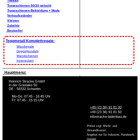
Theken
Trageschienen 50/20 gelocht
Trageschienen Bekleidung + Mode
Verkaufsständer
Vitrinen
Zubehör
Bestseller
Tegometall Komplettregale:
Wandregale
Doppelgondeln
Wandschienen
Innenecken
Hauptmenu:
Heinrich Stracke GmbH
In der Graslake 50
DE - 58332 Schwelm
Mo-Do: 07:45 - 16:45 Uhr
Fr: 07:45 - 15:15 Uhr
+49 (23 36) 91 81 00
+49 (23 36) 91 81 50
info
stracke-ladenbau.de
Preise zzgl. MwSt. und
Versandkosten.
Angebot nur für Industrie, Handwerk,
Handel,