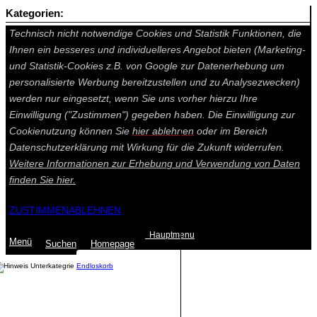
Kategorien:
Auf dieser Seite werden technisch notwendige Cookies gesetzt.
Technisch nicht notwendige Cookies und Statistik Funktionen, die
Ihnen ein besseres und individuelleres Angebot bieten (Marketing-
und Statistik-Cookies z.B. von Google zur Datenerhebung um
personalisierte Werbung bereitzustellen und zu Analysezwecken)
werden nur eingesetzt, wenn Sie uns vorher hierzu Ihre
Einwilligung ("Zustimmen") gegeben haben. Die Einwilligung zur
Cookienutzung können Sie
hier ablehnen
oder im Bereich
Datenschutzerklärung mit Wirkung für die Zukunft widerrufen.
Weitere Informationen zur Erhebung und Verwendung von Daten
finden Sie
hier.
ZUSTIMMEN
ABLEHNEN
Hauptmenu
Menü
Suchen
Home
page
Endloskorb
Summe: 0,00 €
(0
Artikel
)