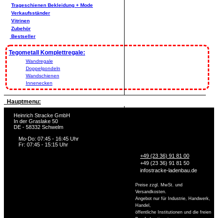
Trageschienen Bekleidung + Mode
Verkaufsständer
Vitrinen
Zubehör
Bestseller
Tegometall Komplettregale:
Wandregale
Doppelgondeln
Wandschienen
Innenecken
Hauptmenu:
Heinrich Stracke GmbH
In der Graslake 50
DE - 58332 Schwelm
Mo-Do: 07:45 - 16:45 Uhr
Fr: 07:45 - 15:15 Uhr
+49 (23 36) 91 81 00
+49 (23 36) 91 81 50
info
stracke-ladenbau.de
Preise zzgl. MwSt. und
Versandkosten.
Angebot nur für Industrie, Handwerk,
Handel,
öffentliche Institutionen und die freien