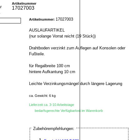
Artikelnummer
17027003
r
17027003
Artikelnummer:
AUSLAUFARTIKEL
(nur solange Vorrat reicht (19 Stück))
Drahtboden verzinkt zum Auflegen auf Konsolen oder
Fußteile.
für Regalbreite 100 cm
hintere Aufkantung 10 cm
Leichte Verzinkungsmängel durch längere Lagerung
ca. Gewicht: 6 kg
Lieferzeit ca. 3-10 Arbeitstage
bedarfsgerechte Verfügbarkeit im Warenkorb
Zubehörempfehlungen: