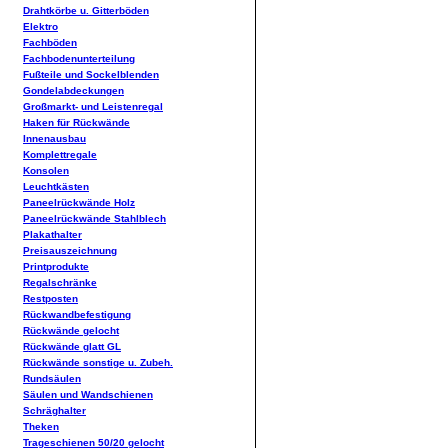
Drahtkörbe u. Gitterböden
Elektro
Fachböden
Fachbodenunterteilung
Fußteile und Sockelblenden
Gondelabdeckungen
Großmarkt- und Leistenregal
Haken für Rückwände
Innenausbau
Komplettregale
Konsolen
Leuchtkästen
Paneelrückwände Holz
Paneelrückwände Stahlblech
Plakathalter
Preisauszeichnung
Printprodukte
Regalschränke
Restposten
Rückwandbefestigung
Rückwände gelocht
Rückwände glatt GL
Rückwände sonstige u. Zubeh.
Rundsäulen
Säulen und Wandschienen
Schräghalter
Theken
Trageschienen 50/20 gelocht