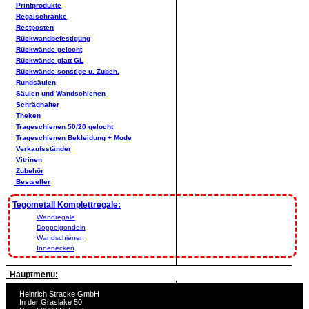
Printprodukte
Regalschränke
Restposten
Rückwandbefestigung
Rückwände gelocht
Rückwände glatt GL
Rückwände sonstige u. Zubeh.
Rundsäulen
Säulen und Wandschienen
Schräghalter
Theken
Trageschienen 50/20 gelocht
Trageschienen Bekleidung + Mode
Verkaufsständer
Vitrinen
Zubehör
Bestseller
Tegometall Komplettregale:
Wandregale
Doppelgondeln
Wandschienen
Innenecken
Hauptmenu:
Heinrich Stracke GmbH
In der Graslake 50