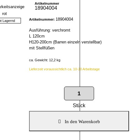
Artikelnummer
18904004
18904004
Artikelnummer:
ht Lagernd
Ausführung: verchromt
L 120cm
H120-200cm (Barren einzeln verstellbar)
mit Stellfüßen
ca. Gewicht: 12,2 kg
Lieferzeit voraussichtlich ca. 10-20 Arbeitstage
Stück