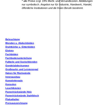
* alle Preise zzgl. 19% MwSt. und Versandkosten. Abbildungen
nur symbolisch.
Angebot nur für Industrie, Handwerk, Handel,
öffentliche Institutionen und die freien Berufe bestimmt.
Beleuchtung
Blenden u. Abdeckböden
Drahtkörbe u. Gitterböden
Elektro
Fachböden
Fachbodenunterteilung
Fußteile und Sockelblenden
Gondelabdeckungen
Großmarkt- und Leistenregal
Haken für Rückwände
Innenausbau
Komplettregale
Konsolen
Leuchtkästen
Paneelrückwände Holz
Paneelrückwände Stahlblech
Plakathalter
Preisauszeichnung