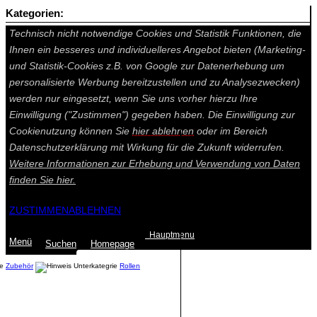
Kategorien:
Auf dieser Seite werden technisch notwendige Cookies gesetzt.
Technisch nicht notwendige Cookies und Statistik Funktionen, die
Ihnen ein besseres und individuelleres Angebot bieten (Marketing-
und Statistik-Cookies z.B. von Google zur Datenerhebung um
personalisierte Werbung bereitzustellen und zu Analysezwecken)
werden nur eingesetzt, wenn Sie uns vorher hierzu Ihre
Einwilligung ("Zustimmen") gegeben haben. Die Einwilligung zur
Cookienutzung können Sie
hier ablehnen
oder im Bereich
Datenschutzerklärung mit Wirkung für die Zukunft widerrufen.
Weitere Informationen zur Erhebung und Verwendung von Daten
finden Sie
hier.
ZUSTIMMEN
ABLEHNEN
Hauptmenu
Menü
Suchen
Home
page
Zubehör
Rollen
Summe: 0,00 €
(0
Artikel
)