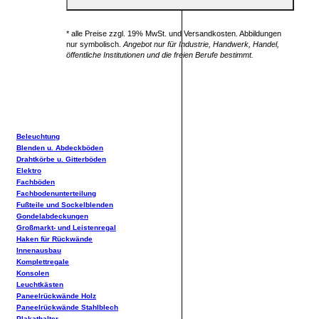
* alle Preise zzgl. 19% MwSt. und Versandkosten. Abbildungen
nur symbolisch.
Angebot nur für Industrie, Handwerk, Handel,
öffentliche Institutionen und die freien Berufe bestimmt.
Beleuchtung
Blenden u. Abdeckböden
Drahtkörbe u. Gitterböden
Elektro
Fachböden
Fachbodenunterteilung
Fußteile und Sockelblenden
Gondelabdeckungen
Großmarkt- und Leistenregal
Haken für Rückwände
Innenausbau
Komplettregale
Konsolen
Leuchtkästen
Paneelrückwände Holz
Paneelrückwände Stahlblech
Plakathalter