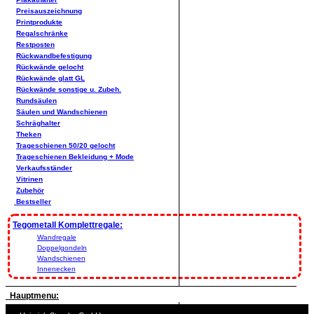
Preisauszeichnung
Printprodukte
Regalschränke
Restposten
Rückwandbefestigung
Rückwände gelocht
Rückwände glatt GL
Rückwände sonstige u. Zubeh.
Rundsäulen
Säulen und Wandschienen
Schräghalter
Theken
Trageschienen 50/20 gelocht
Trageschienen Bekleidung + Mode
Verkaufsständer
Vitrinen
Zubehör
Bestseller
Tegometall Komplettregale:
Wandregale
Doppelgondeln
Wandschienen
Innenecken
Hauptmenu: