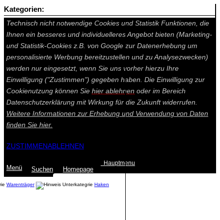
Kategorien:
Auf dieser Seite werden technisch notwendige Cookies gesetzt.
Technisch nicht notwendige Cookies und Statistik Funktionen, die
Ihnen ein besseres und individuelleres Angebot bieten (Marketing-
und Statistik-Cookies z.B. von Google zur Datenerhebung um
personalisierte Werbung bereitzustellen und zu Analysezwecken)
werden nur eingesetzt, wenn Sie uns vorher hierzu Ihre
Einwilligung ("Zustimmen") gegeben haben. Die Einwilligung zur
Cookienutzung können Sie
hier ablehnen
oder im Bereich
Datenschutzerklärung mit Wirkung für die Zukunft widerrufen.
Weitere Informationen zur Erhebung und Verwendung von Daten
finden Sie
hier.
ZUSTIMMEN
ABLEHNEN
Hauptmenu
Menü
Suchen
Home
page
Warenträger
Haken
Summe: 0,00 €
(0
Artikel
)