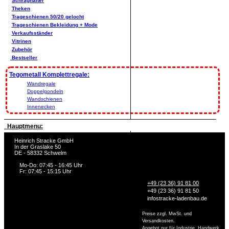
Schräghalter
Theken
Trageschienen 50/20 gelocht
Trageschienen Bekleidung + Mode
Verkaufsständer
Vitrinen
Zubehör
Bestseller
Tegometall Komplettregale:
Wandregale
Doppelgondeln
Wandschienen
Innenecken
Hauptmenu:
Heinrich Stracke GmbH
In der Graslake 50
DE - 58332 Schwelm
Mo-Do: 07:45 - 16:45 Uhr
Fr: 07:45 - 15:15 Uhr
+49 (23 36) 91 81 00
+49 (23 36) 91 81 50
info
stracke-ladenbau.de
Preise zzgl. MwSt. und
Versandkosten.
Angebot nur für Industrie, Handwerk,