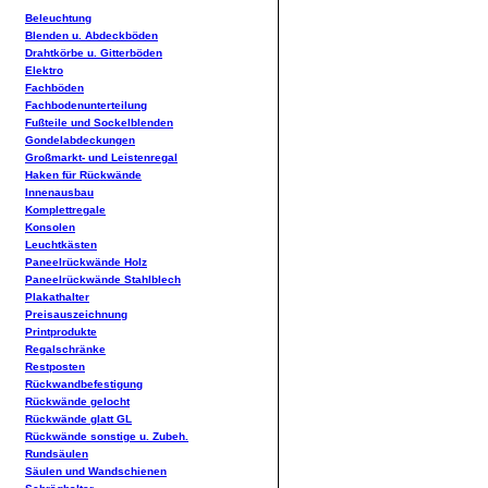
Beleuchtung
Blenden u. Abdeckböden
Drahtkörbe u. Gitterböden
Elektro
Fachböden
Fachbodenunterteilung
Fußteile und Sockelblenden
Gondelabdeckungen
Großmarkt- und Leistenregal
Haken für Rückwände
Innenausbau
Komplettregale
Konsolen
Leuchtkästen
Paneelrückwände Holz
Paneelrückwände Stahlblech
Plakathalter
Preisauszeichnung
Printprodukte
Regalschränke
Restposten
Rückwandbefestigung
Rückwände gelocht
Rückwände glatt GL
Rückwände sonstige u. Zubeh.
Rundsäulen
Säulen und Wandschienen