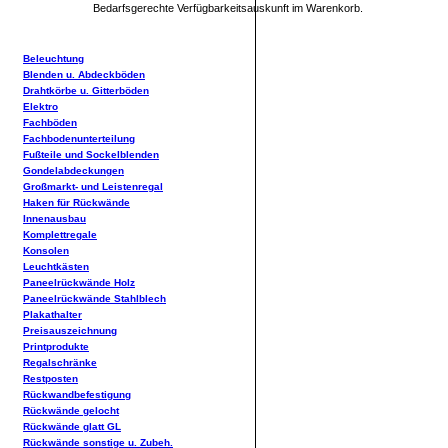
Bedarfsgerechte Verfügbarkeitsauskunft im Warenkorb.
Beleuchtung
Blenden u. Abdeckböden
Drahtkörbe u. Gitterböden
Elektro
Fachböden
Fachbodenunterteilung
Fußteile und Sockelblenden
Gondelabdeckungen
Großmarkt- und Leistenregal
Haken für Rückwände
Innenausbau
Komplettregale
Konsolen
Leuchtkästen
Paneelrückwände Holz
Paneelrückwände Stahlblech
Plakathalter
Preisauszeichnung
Printprodukte
Regalschränke
Restposten
Rückwandbefestigung
Rückwände gelocht
Rückwände glatt GL
Rückwände sonstige u. Zubeh.