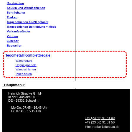
Rundsäulen
Säulen und Wandschienen
Schräghalter
Theken
Trageschienen 50/20 gelocht
Trageschienen Bekleidung + Mode
Verkaufsständer
Vitrinen
Zubehör
Bestseller
Tegometall Komplettregale:
Wandregale
Doppelgondeln
Wandschienen
Innenecken
Hauptmenu:
Heinrich Stracke GmbH
In der Graslake 50
DE - 58332 Schwelm
Mo-Do: 07:45 - 16:45 Uhr
Fr: 07:45 - 15:15 Uhr
+49 (23 36) 91 81 00
+49 (23 36) 91 81 50
info
stracke-ladenbau.de