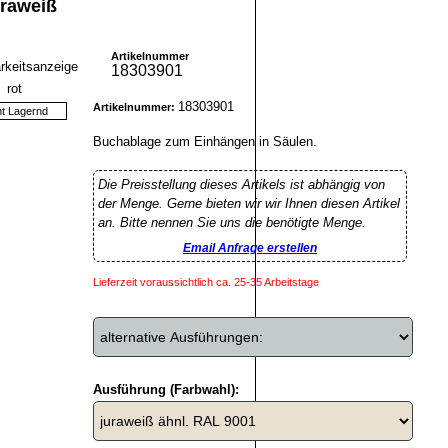
raweiß
Artikelnummer
18303901
18303901
Artikelnummer:
ht Lagernd
Buchablage zum Einhängen in Säulen.
Die Preisstellung dieses Artikels ist abhängig von
der Menge. Gerne bieten wir wir Ihnen diesen Artikel
an. Bitte nennen Sie uns die benötigte Menge.
Email Anfrage erstellen
Lieferzeit voraussichtlich ca. 25-35 Arbeitstage
Ausführung (Farbwahl):