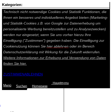
Kategorien:
Auf dieser Seite werden technisch notwendige Cookies gesetzt.
Technisch nicht notwendige Cookies und Statistik Funktionen, die
Ihnen ein besseres und individuelleres Angebot bieten (Marketing-
und Statistik-Cookies z.B. von Google zur Datenerhebung um
personalisierte Werbung bereitzustellen und zu Analysezwecken)
werden nur eingesetzt, wenn Sie uns vorher hierzu Ihre
Einwilligung ("Zustimmen") gegeben haben. Die Einwilligung zur
Cookienutzung können Sie
hier ablehnen
oder im Bereich
Datenschutzerklärung mit Wirkung für die Zukunft widerrufen.
Weitere Informationen zur Erhebung und Verwendung von Daten
finden Sie
hier.
ZUSTIMMEN
ABLEHNEN
Hauptmenu
Menü
Suchen
Home
page
Summe: 0,00 €
(0
Artikel
)
n