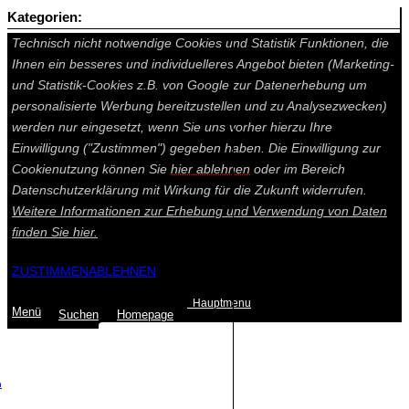
Kategorien:
Auf dieser Seite werden technisch notwendige Cookies gesetzt.
Technisch nicht notwendige Cookies und Statistik Funktionen, die
Ihnen ein besseres und individuelleres Angebot bieten (Marketing-
und Statistik-Cookies z.B. von Google zur Datenerhebung um
personalisierte Werbung bereitzustellen und zu Analysezwecken)
werden nur eingesetzt, wenn Sie uns vorher hierzu Ihre
Einwilligung ("Zustimmen") gegeben haben. Die Einwilligung zur
Cookienutzung können Sie
hier ablehnen
oder im Bereich
Datenschutzerklärung mit Wirkung für die Zukunft widerrufen.
Weitere Informationen zur Erhebung und Verwendung von Daten
finden Sie
hier.
ZUSTIMMEN
ABLEHNEN
Hauptmenu
Menü
Suchen
Home
page
Summe: 0,00 €
(0
Artikel
)
n