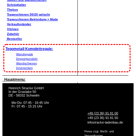
Schräghalter
Theken
Trageschienen 50/20 gelocht
Trageschienen Bekleidung + Mode
Verkaufsständer
Vitrinen
Zubehör
Bestseller
Tegometall Komplettregale:
Wandregale
Doppelgondeln
Wandschienen
Innenecken
Hauptmenu:
Heinrich Stracke GmbH
In der Graslake 50
DE - 58332 Schwelm
Mo-Do: 07:45 - 16:45 Uhr
Fr: 07:45 - 15:15 Uhr
+49 (23 36) 91 81 00
+49 (23 36) 91 81 50
info
stracke-ladenbau.de
Preise zzgl. MwSt. und
Versandkosten.