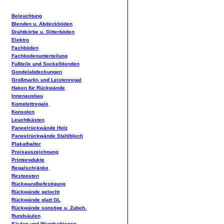
Beleuchtung
Blenden u. Abdeckböden
Drahtkörbe u. Gitterböden
Elektro
Fachböden
Fachbodenunterteilung
Fußteile und Sockelblenden
Gondelabdeckungen
Großmarkt- und Leistenregal
Haken für Rückwände
Innenausbau
Komplettregale
Konsolen
Leuchtkästen
Paneelrückwände Holz
Paneelrückwände Stahlblech
Plakathalter
Preisauszeichnung
Printprodukte
Regalschränke
Restposten
Rückwandbefestigung
Rückwände gelocht
Rückwände glatt GL
Rückwände sonstige u. Zubeh.
Rundsäulen
Säulen und Wandschienen