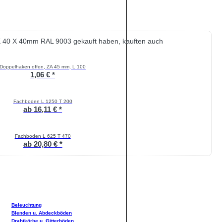
 X 40 X 40mm RAL 9003 gekauft haben, kauften auch
Doppelhaken offen, ZA 45 mm, L 100
1,06 € *
Fachboden L 1250 T 200
ab 16,11 € *
Fachboden L 625 T 470
ab 20,80 € *
Beleuchtung
Blenden u. Abdeckböden
Drahtkörbe u. Gitterböden