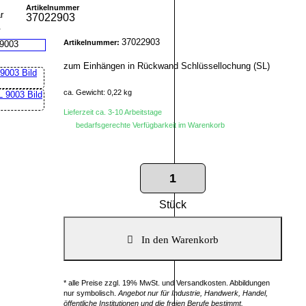
Artikelnummer
37022903
r
37022903
Artikelnummer:
zum Einhängen in Rückwand Schlüssellochung (SL)
ca. Gewicht: 0,22 kg
Lieferzeit ca. 3-10 Arbeitstage
bedarfsgerechte Verfügbarkeit im Warenkorb
Stück
* alle Preise zzgl. 19% MwSt. und Versandkosten. Abbildungen
nur symbolisch.
Angebot nur für Industrie, Handwerk, Handel,
öffentliche Institutionen und die freien Berufe bestimmt.