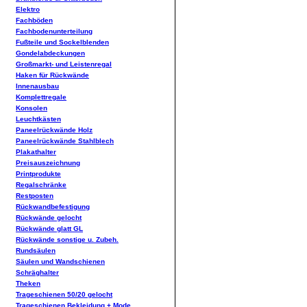
Elektro
Fachböden
Fachbodenunterteilung
Fußteile und Sockelblenden
Gondelabdeckungen
Großmarkt- und Leistenregal
Haken für Rückwände
Innenausbau
Komplettregale
Konsolen
Leuchtkästen
Paneelrückwände Holz
Paneelrückwände Stahlblech
Plakathalter
Preisauszeichnung
Printprodukte
Regalschränke
Restposten
Rückwandbefestigung
Rückwände gelocht
Rückwände glatt GL
Rückwände sonstige u. Zubeh.
Rundsäulen
Säulen und Wandschienen
Schräghalter
Theken
Trageschienen 50/20 gelocht
Trageschienen Bekleidung + Mode