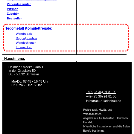
Verkaufsständer
Vitrinen
Zubehör
Bestseller
Tegometall Komplettregale:
Wandregale
Doppelgondeln
Wandschienen
Innenecken
Hauptmenu:
Heinrich Stracke GmbH
In der Graslake 50
DE - 58332 Schwelm
Mo-Do: 07:45 - 16:45 Uhr
Fr: 07:45 - 15:15 Uhr
+49 (23 36) 91 81 00
+49 (23 36) 91 81 50
info
stracke-ladenbau.de
Preise zzgl. MwSt. und
Versandkosten.
Angebot nur für Industrie, Handwerk,
Handel,
öffentliche Institutionen und die freien
Berufe bestimmt.