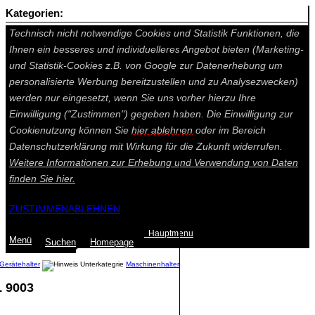
Kategorien:
Auf dieser Seite werden technisch notwendige Cookies gesetzt.
Technisch nicht notwendige Cookies und Statistik Funktionen, die
Ihnen ein besseres und individuelleres Angebot bieten (Marketing-
und Statistik-Cookies z.B. von Google zur Datenerhebung um
personalisierte Werbung bereitzustellen und zu Analysezwecken)
werden nur eingesetzt, wenn Sie uns vorher hierzu Ihre
Einwilligung ("Zustimmen") gegeben haben. Die Einwilligung zur
Cookienutzung können Sie
hier ablehnen
oder im Bereich
Datenschutzerklärung mit Wirkung für die Zukunft widerrufen.
Weitere Informationen zur Erhebung und Verwendung von Daten
finden Sie
hier.
ZUSTIMMEN
ABLEHNEN
Hauptmenu
Menü
Suchen
Home
page
Gerätehalter
Maschinenhalter
L 9003
Summe: 0,00 €
(0
Artikel
)