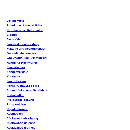
Beleuchtung
Blenden u. Abdeckböden
Drahtkörbe u. Gitterböden
Elektro
Fachböden
Fachbodenunterteilung
Fußteile und Sockelblenden
Gondelabdeckungen
Großmarkt- und Leistenregal
Haken für Rückwände
Innenausbau
Komplettregale
Konsolen
Leuchtkästen
Paneelrückwände Holz
Paneelrückwände Stahlblech
Plakathalter
Preisauszeichnung
Printprodukte
Regalschränke
Restposten
Rückwandbefestigung
Rückwände gelocht
Rückwände glatt GL