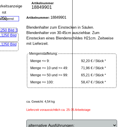
Artikelnummer
18849901
18849901
Artikelnummer:
ht Lagernd
Blendenhalter zum Einstecken in Säulen.
Blendenhalter von 30-45cm ausziehbar. Zum
Einstecken eines Blendenschildes H21cm. Zeitweise
mit Lieferzeit.
Mengenstaffelung:
Menge <= 9:
92,20 € / Stück *
Menge >= 10 und <= 49:
71,96 € / Stück *
Menge >= 50 und <= 99:
65,21 € / Stück *
Menge >= 100:
58,47 € / Stück *
ca. Gewicht: 4,54 kg
Lieferzeit voraussichtlich ca. 25-35 Arbeitstage