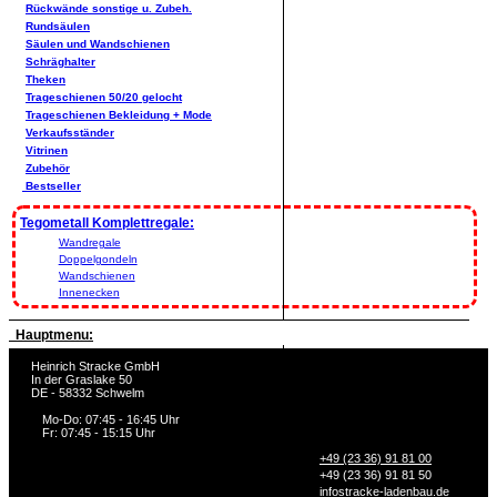
Rückwände sonstige u. Zubeh.
Rundsäulen
Säulen und Wandschienen
Schräghalter
Theken
Trageschienen 50/20 gelocht
Trageschienen Bekleidung + Mode
Verkaufsständer
Vitrinen
Zubehör
Bestseller
Tegometall Komplettregale:
Wandregale
Doppelgondeln
Wandschienen
Innenecken
Hauptmenu:
Heinrich Stracke GmbH
In der Graslake 50
DE - 58332 Schwelm
Mo-Do: 07:45 - 16:45 Uhr
Fr: 07:45 - 15:15 Uhr
+49 (23 36) 91 81 00
+49 (23 36) 91 81 50
info
stracke-ladenbau.de