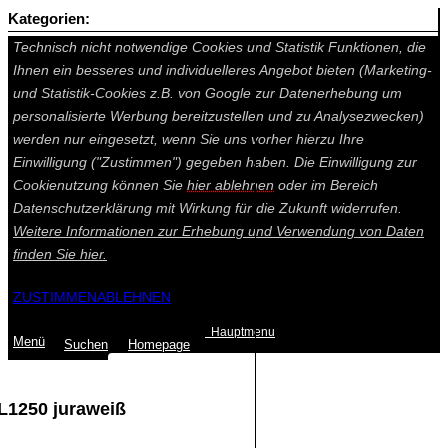
Kategorien:
Auf dieser Seite werden technisch notwendige Cookies gesetzt.
Technisch nicht notwendige Cookies und Statistik Funktionen, die
Ihnen ein besseres und individuelleres Angebot bieten (Marketing-
und Statistik-Cookies z.B. von Google zur Datenerhebung um
personalisierte Werbung bereitzustellen und zu Analysezwecken)
werden nur eingesetzt, wenn Sie uns vorher hierzu Ihre
Einwilligung ("Zustimmen") gegeben haben. Die Einwilligung zur
Cookienutzung können Sie
hier ablehnen
oder im Bereich
Datenschutzerklärung mit Wirkung für die Zukunft widerrufen.
Weitere Informationen zur Erhebung und Verwendung von Daten
finden Sie
hier.
ZUSTIMMEN
ABLEHNEN
Hauptmenu
Menü
Suchen
Home
page
 L1250 juraweiß
Summe: 0,00 €
(0
Artikel
)