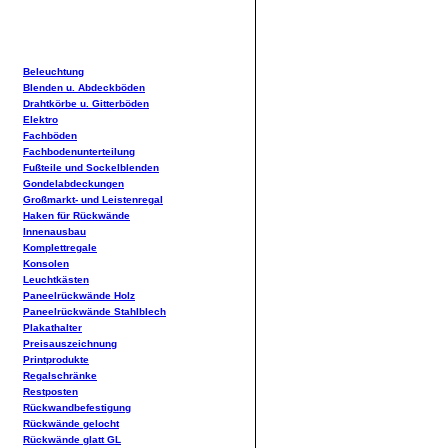
Beleuchtung
Blenden u. Abdeckböden
Drahtkörbe u. Gitterböden
Elektro
Fachböden
Fachbodenunterteilung
Fußteile und Sockelblenden
Gondelabdeckungen
Großmarkt- und Leistenregal
Haken für Rückwände
Innenausbau
Komplettregale
Konsolen
Leuchtkästen
Paneelrückwände Holz
Paneelrückwände Stahlblech
Plakathalter
Preisauszeichnung
Printprodukte
Regalschränke
Restposten
Rückwandbefestigung
Rückwände gelocht
Rückwände glatt GL