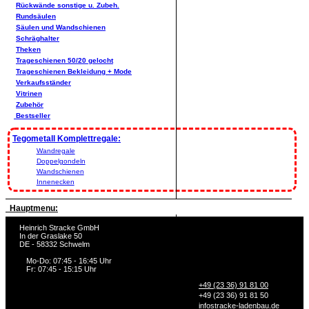
Rückwände sonstige u. Zubeh.
Rundsäulen
Säulen und Wandschienen
Schräghalter
Theken
Trageschienen 50/20 gelocht
Trageschienen Bekleidung + Mode
Verkaufsständer
Vitrinen
Zubehör
Bestseller
Tegometall Komplettregale:
Wandregale
Doppelgondeln
Wandschienen
Innenecken
Hauptmenu:
Heinrich Stracke GmbH
In der Graslake 50
DE - 58332 Schwelm
Mo-Do: 07:45 - 16:45 Uhr
Fr: 07:45 - 15:15 Uhr
+49 (23 36) 91 81 00
+49 (23 36) 91 81 50
info
stracke-ladenbau.de