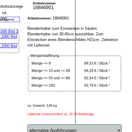
Artikelnummer
18846901
18846901
Artikelnummer:
ht Lagernd
Blendenhalter zum Einstecken in Säulen.
Blendenhalter von 30-45cm ausziehbar. Zum
Einstecken eines Blendenschildes H21cm. Zeitweise
mit Lieferzeit.
Mengenstaffelung:
Menge <= 9:
89,53 € / Stück *
Menge >= 10 und <= 49:
69,28 € / Stück *
Menge >= 50 und <= 99:
62,54 € / Stück *
Menge >= 100:
55,79 € / Stück *
ca. Gewicht: 3,85 kg
Lieferzeit voraussichtlich ca. 25-35 Arbeitstage