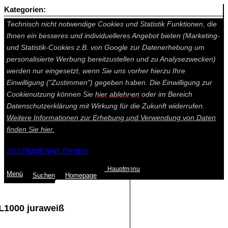
Kategorien:
Auf dieser Seite werden technisch notwendige Cookies gesetzt.
Technisch nicht notwendige Cookies und Statistik Funktionen, die
Ihnen ein besseres und individuelleres Angebot bieten (Marketing-
und Statistik-Cookies z.B. von Google zur Datenerhebung um
personalisierte Werbung bereitzustellen und zu Analysezwecken)
werden nur eingesetzt, wenn Sie uns vorher hierzu Ihre
Einwilligung ("Zustimmen") gegeben haben. Die Einwilligung zur
Cookienutzung können Sie
hier ablehnen
oder im Bereich
Datenschutzerklärung mit Wirkung für die Zukunft widerrufen.
Weitere Informationen zur Erhebung und Verwendung von Daten
finden Sie
hier.
ZUSTIMMEN
ABLEHNEN
Hauptmenu
Menü
Suchen
Home
page
 L1000 juraweiß
Summe: 0,00 €
(0
Artikel
)