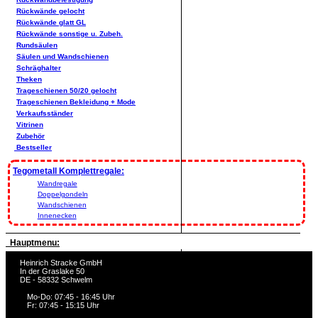
Rückwände gelocht
Rückwände glatt GL
Rückwände sonstige u. Zubeh.
Rundsäulen
Säulen und Wandschienen
Schräghalter
Theken
Trageschienen 50/20 gelocht
Trageschienen Bekleidung + Mode
Verkaufsständer
Vitrinen
Zubehör
Bestseller
Tegometall Komplettregale:
Wandregale
Doppelgondeln
Wandschienen
Innenecken
Hauptmenu:
Heinrich Stracke GmbH
In der Graslake 50
DE - 58332 Schwelm
Mo-Do: 07:45 - 16:45 Uhr
Fr: 07:45 - 15:15 Uhr