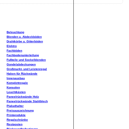
Beleuchtung
Blenden u. Abdeckböden
Drahtkörbe u. Gitterböden
Elektro
Fachböden
Fachbodenunterteilung
Fußteile und Sockelblenden
Gondelabdeckungen
Großmarkt- und Leistenregal
Haken für Rückwände
Innenausbau
Komplettregale
Konsolen
Leuchtkästen
Paneelrückwände Holz
Paneelrückwände Stahlblech
Plakathalter
Preisauszeichnung
Printprodukte
Regalschränke
Restposten
Rückwandbefestigung