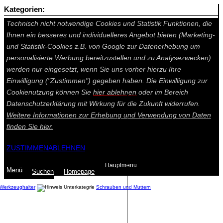
Kategorien:
Auf dieser Seite werden technisch notwendige Cookies gesetzt.
Technisch nicht notwendige Cookies und Statistik Funktionen, die
Ihnen ein besseres und individuelleres Angebot bieten (Marketing-
und Statistik-Cookies z.B. von Google zur Datenerhebung um
personalisierte Werbung bereitzustellen und zu Analysezwecken)
werden nur eingesetzt, wenn Sie uns vorher hierzu Ihre
Einwilligung ("Zustimmen") gegeben haben. Die Einwilligung zur
Cookienutzung können Sie
hier ablehnen
oder im Bereich
Datenschutzerklärung mit Wirkung für die Zukunft widerrufen.
Weitere Informationen zur Erhebung und Verwendung von Daten
finden Sie
hier.
ZUSTIMMEN
ABLEHNEN
Hauptmenu
Menü
Suchen
Home
page
Werkzeughalter
Schrauben und Muttern
Summe: 0,00 €
(0
Artikel
)