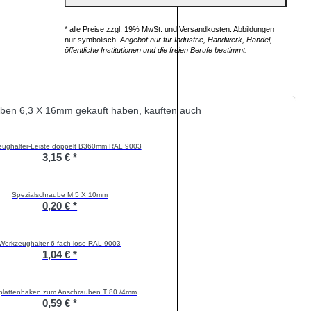
* alle Preise zzgl. 19% MwSt. und Versandkosten. Abbildungen
nur symbolisch.
Angebot nur für Industrie, Handwerk, Handel,
öffentliche Institutionen und die freien Berufe bestimmt.
uben 6,3 X 16mm gekauft haben, kauften auch
ughalter-Leiste doppelt B360mm RAL 9003
3,15 € *
Spezialschraube M 5 X 10mm
0,20 € *
Werkzeughalter 6-fach lose RAL 9003
1,04 € *
plattenhaken zum Anschrauben T 80 /4mm
0,59 € *