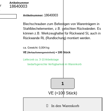
Artikelnummer
18640003
r
18640003
Artikelnummer:
Blechschrauben zum Befestigen von Warenträgern in
Stahlblechelementen, z.B. gelochten Rückwänden. Es
können z.B. Werkzeughalter für Rückwand SL auch in
Rückwande RL (Rundlochung) montiert werden.
ca. Gewicht: 0,004 kg
VE
= 100 Stück
(Verkaufsmengeneinheit)
Lieferzeit ca. 3-10 Arbeitstage
bedarfsgerechte Verfügbarkeit im Warenkorb
VE (=100 Stück)