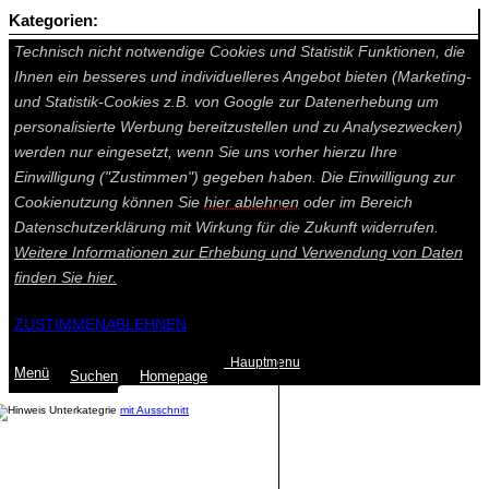
Kategorien:
Auf dieser Seite werden technisch notwendige Cookies gesetzt.
Technisch nicht notwendige Cookies und Statistik Funktionen, die
Ihnen ein besseres und individuelleres Angebot bieten (Marketing-
und Statistik-Cookies z.B. von Google zur Datenerhebung um
personalisierte Werbung bereitzustellen und zu Analysezwecken)
werden nur eingesetzt, wenn Sie uns vorher hierzu Ihre
Einwilligung ("Zustimmen") gegeben haben. Die Einwilligung zur
Cookienutzung können Sie
hier ablehnen
oder im Bereich
Datenschutzerklärung mit Wirkung für die Zukunft widerrufen.
Weitere Informationen zur Erhebung und Verwendung von Daten
finden Sie
hier.
ZUSTIMMEN
ABLEHNEN
Hauptmenu
Menü
Suchen
Home
page
mit Ausschnitt
Summe: 0,00 €
(0
Artikel
)