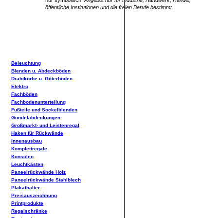
nur symbolisch.
Angebot nur für Industrie, Handwerk, Handel,
öffentliche Institutionen und die freien Berufe bestimmt.
Beleuchtung
Blenden u. Abdeckböden
Drahtkörbe u. Gitterböden
Elektro
Fachböden
Fachbodenunterteilung
Fußteile und Sockelblenden
Gondelabdeckungen
Großmarkt- und Leistenregal
Haken für Rückwände
Innenausbau
Komplettregale
Konsolen
Leuchtkästen
Paneelrückwände Holz
Paneelrückwände Stahlblech
Plakathalter
Preisauszeichnung
Printprodukte
Regalschränke