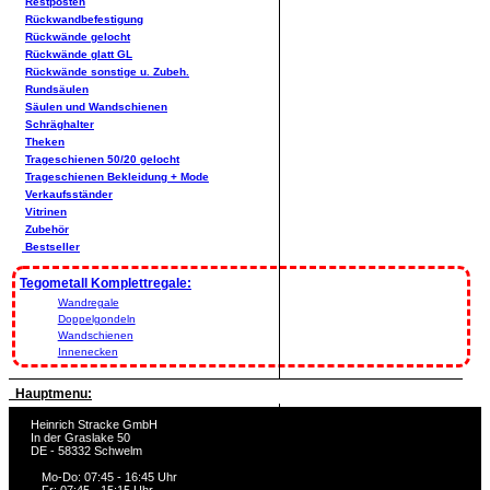
Restposten
Rückwandbefestigung
Rückwände gelocht
Rückwände glatt GL
Rückwände sonstige u. Zubeh.
Rundsäulen
Säulen und Wandschienen
Schräghalter
Theken
Trageschienen 50/20 gelocht
Trageschienen Bekleidung + Mode
Verkaufsständer
Vitrinen
Zubehör
Bestseller
Tegometall Komplettregale:
Wandregale
Doppelgondeln
Wandschienen
Innenecken
Hauptmenu:
Heinrich Stracke GmbH
In der Graslake 50
DE - 58332 Schwelm
Mo-Do: 07:45 - 16:45 Uhr