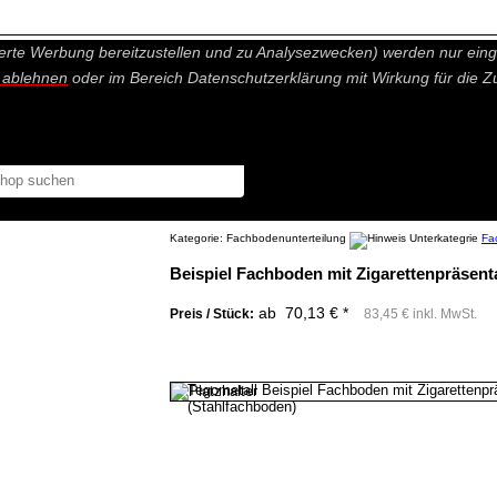
nisch nicht notwendige Cookies und Statistik Funktionen, die Ihnen ei
erte Werbung bereitzustellen und zu Analysezwecken) werden nur einge
r ablehnen
oder im Bereich Datenschutzerklärung mit Wirkung für die Z
Kategorie:
Fachbodenunterteilung
Fa
Beispiel Fachboden mit Zigarettenpräsent
ab 70,13 € *
Preis / Stück:
83,45 € inkl. MwSt.