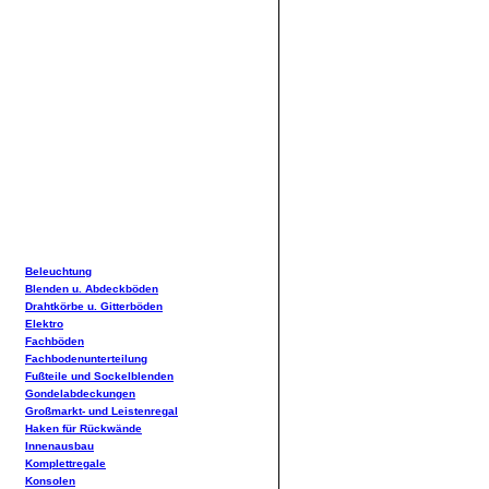
Beleuchtung
Blenden u. Abdeckböden
Drahtkörbe u. Gitterböden
Elektro
Fachböden
Fachbodenunterteilung
Fußteile und Sockelblenden
Gondelabdeckungen
Großmarkt- und Leistenregal
Haken für Rückwände
Innenausbau
Komplettregale
Konsolen