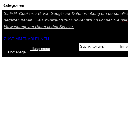
Kategorien:
Auf dieser Seite werden technisch notwendige Cookies gesetzt. Tech
Statistik-Cookies z.B. von Google zur Datenerhebung um personalisi
gegeben haben. Die Einwilligung zur Cookienutzung können Sie
hie
Verwendung von Daten finden Sie
hier.
ZUSTIMMEN
ABLEHNEN
Hauptmenu
Home
page