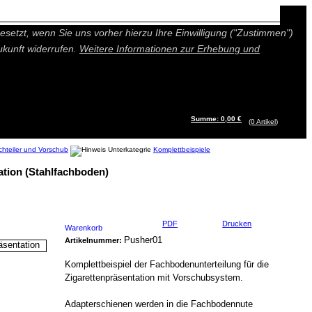
n besseres und individuelleres Angebot bieten (Marketing- und
setzt, wenn Sie uns vorher hierzu Ihre Einwilligung ("Zustimmen")
ukunft widerrufen.
Weitere Informationen zur Erhebung und
Summe: 0,00 €
(0
Artikel
)
chteiler und Vorschub
Komplettbeispiele
ation (Stahlfachboden)
PDF
Drucken
Warenkorb
Pusher01
Artikelnummer:
Komplettbeispiel der Fachbodenunterteilung für die
Zigarettenpräsentation mit Vorschubsystem.
Adapterschienen werden in die Fachbodennute