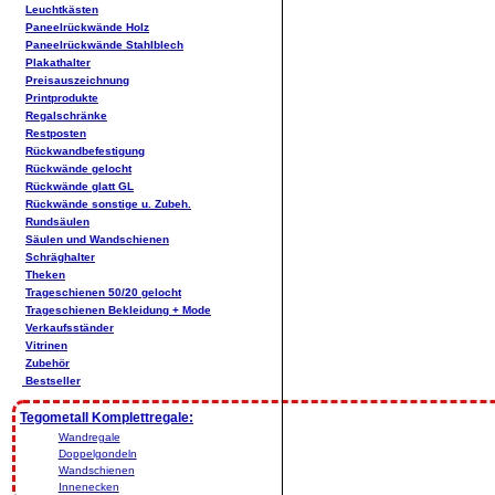
Leuchtkästen
Paneelrückwände Holz
Paneelrückwände Stahlblech
Plakathalter
Preisauszeichnung
Printprodukte
Regalschränke
Restposten
Rückwandbefestigung
Rückwände gelocht
Rückwände glatt GL
Rückwände sonstige u. Zubeh.
Rundsäulen
Säulen und Wandschienen
Schräghalter
Theken
Trageschienen 50/20 gelocht
Trageschienen Bekleidung + Mode
Verkaufsständer
Vitrinen
Zubehör
Bestseller
Tegometall Komplettregale:
Wandregale
Doppelgondeln
Wandschienen
Innenecken