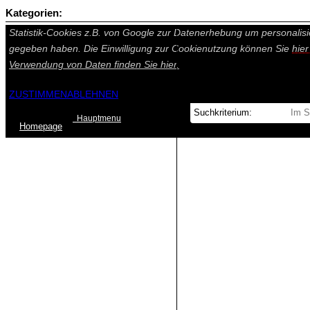
Kategorien:
Auf dieser Seite werden technisch notwendige Cookies gesetzt. Tech
Statistik-Cookies z.B. von Google zur Datenerhebung um personalisi
gegeben haben. Die Einwilligung zur Cookienutzung können Sie
hie
Verwendung von Daten finden Sie
hier.
ZUSTIMMEN
ABLEHNEN
Hauptmenu
Home
page