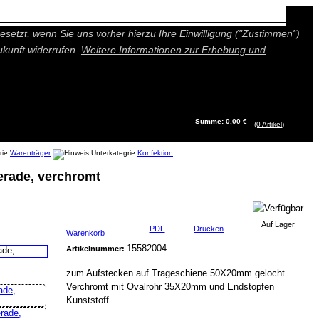
n besseres und individuelleres Angebot bieten (Marketing- und
setzt, wenn Sie uns vorher hierzu Ihre Einwilligung ("Zustimmen")
ukunft widerrufen.
Weitere Informationen zur Erhebung und
Summe: 0,00 €
(0
Artikel
)
Warenträger
Konfektion
erade, verchromt
Auf Lager
PDF
Drucken
Warenkorb
15582004
Artikelnummer:
zum Aufstecken auf Trageschiene 50X20mm gelocht.
Verchromt mit Ovalrohr 35X20mm und Endstopfen
Kunststoff.