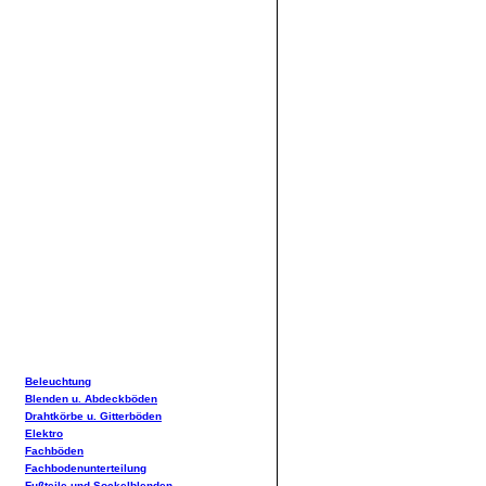
Beleuchtung
Blenden u. Abdeckböden
Drahtkörbe u. Gitterböden
Elektro
Fachböden
Fachbodenunterteilung
Fußteile und Sockelblenden