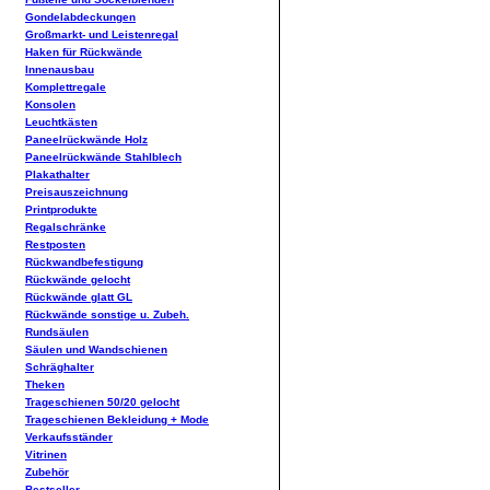
Gondelabdeckungen
Großmarkt- und Leistenregal
Haken für Rückwände
Innenausbau
Komplettregale
Konsolen
Leuchtkästen
Paneelrückwände Holz
Paneelrückwände Stahlblech
Plakathalter
Preisauszeichnung
Printprodukte
Regalschränke
Restposten
Rückwandbefestigung
Rückwände gelocht
Rückwände glatt GL
Rückwände sonstige u. Zubeh.
Rundsäulen
Säulen und Wandschienen
Schräghalter
Theken
Trageschienen 50/20 gelocht
Trageschienen Bekleidung + Mode
Verkaufsständer
Vitrinen
Zubehör
Bestseller