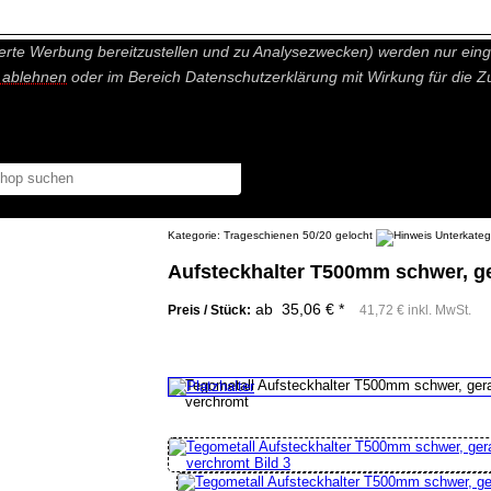
nisch nicht notwendige Cookies und Statistik Funktionen, die Ihnen ei
erte Werbung bereitzustellen und zu Analysezwecken) werden nur einge
r ablehnen
oder im Bereich Datenschutzerklärung mit Wirkung für die Z
Kategorie:
Trageschienen 50/20 gelocht
Aufsteckhalter T500mm schwer, g
ab 35,06 € *
Preis / Stück:
41,72 € inkl. MwSt.