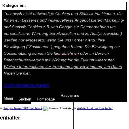
Kategorien:
Auf dieser Seite werden technisch notwendige Cookies gesetzt.
Technisch nicht notwendige Cookies und Statistik Funktionen, die
Ihnen ein besseres und individuelleres Angebot bieten (Marketing-
und Statistik-Cookies z.B. von Google zur Datenerhebung um
personalisierte Werbung bereitzustellen und zu Analysezwecken)
werden nur eingesetzt, wenn Sie uns vorher hierzu Ihre
Einwilligung ("Zustimmen") gegeben haben. Die Einwilligung zur
Cookienutzung können Sie
hier ablehnen
oder im Bereich
Datenschutzerklärung mit Wirkung für die Zukunft widerrufen.
Weitere Informationen zur Erhebung und Verwendung von Daten
finden Sie
hier.
ZUSTIMMEN
ABLEHNEN
Hauptmenu
Menü
Suchen
Home
page
Trageschiene 30/15 rechteck
Aufsteckhalt. m. Etik.halter
enhalter
Summe: 0,00 €
(0
Artikel
)