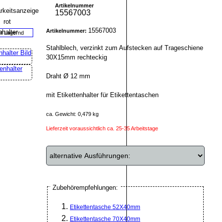
Artikelnummer
15567003
15567003
Artikelnummer:
ht Lagernd
Stahlblech, verzinkt zum Aufstecken auf Trageschiene
30X15mm rechteckig
Draht Ø 12 mm
mit Etikettenhalter für Etikettentaschen
ca. Gewicht: 0,479 kg
Lieferzeit voraussichtlich ca. 25-35 Arbeitstage
Zubehörempfehlungen:
Etikettentasche 52X40mm
Etikettentasche 70X40mm