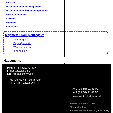
Theken
Trageschienen 50/20 gelocht
Trageschienen Bekleidung + Mode
Verkaufsständer
Vitrinen
Zubehör
Bestseller
Tegometall Komplettregale:
Wandregale
Doppelgondeln
Wandschienen
Innenecken
Hauptmenu:
Heinrich Stracke GmbH
In der Graslake 50
DE - 58332 Schwelm
Mo-Do: 07:45 - 16:45 Uhr
Fr: 07:45 - 15:15 Uhr
+49 (23 36) 91 81 00
+49 (23 36) 91 81 50
info
stracke-ladenbau.de
Preise zzgl. MwSt. und
Versandkosten.
Angebot nur für Industrie, Handwerk,