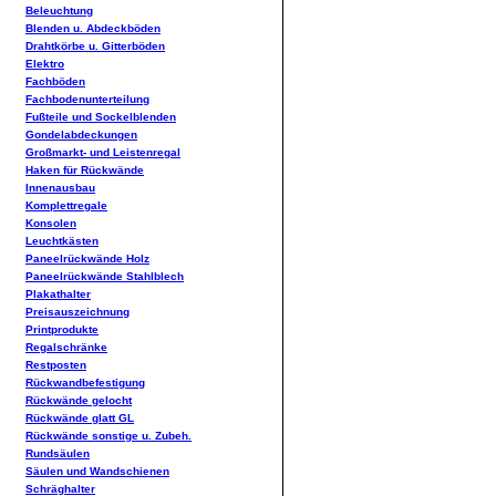
Beleuchtung
Blenden u. Abdeckböden
Drahtkörbe u. Gitterböden
Elektro
Fachböden
Fachbodenunterteilung
Fußteile und Sockelblenden
Gondelabdeckungen
Großmarkt- und Leistenregal
Haken für Rückwände
Innenausbau
Komplettregale
Konsolen
Leuchtkästen
Paneelrückwände Holz
Paneelrückwände Stahlblech
Plakathalter
Preisauszeichnung
Printprodukte
Regalschränke
Restposten
Rückwandbefestigung
Rückwände gelocht
Rückwände glatt GL
Rückwände sonstige u. Zubeh.
Rundsäulen
Säulen und Wandschienen
Schräghalter