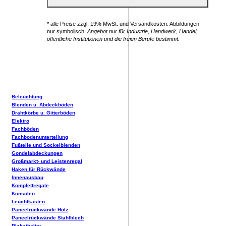
* alle Preise zzgl. 19% MwSt. und Versandkosten. Abbildungen
nur symbolisch.
Angebot nur für Industrie, Handwerk, Handel,
öffentliche Institutionen und die freien Berufe bestimmt.
Beleuchtung
Blenden u. Abdeckböden
Drahtkörbe u. Gitterböden
Elektro
Fachböden
Fachbodenunterteilung
Fußteile und Sockelblenden
Gondelabdeckungen
Großmarkt- und Leistenregal
Haken für Rückwände
Innenausbau
Komplettregale
Konsolen
Leuchtkästen
Paneelrückwände Holz
Paneelrückwände Stahlblech
Plakathalter