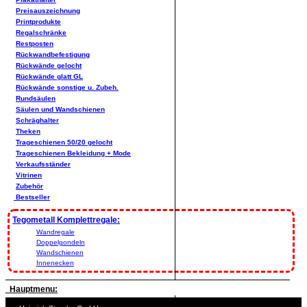
Preisauszeichnung
Printprodukte
Regalschränke
Restposten
Rückwandbefestigung
Rückwände gelocht
Rückwände glatt GL
Rückwände sonstige u. Zubeh.
Rundsäulen
Säulen und Wandschienen
Schräghalter
Theken
Trageschienen 50/20 gelocht
Trageschienen Bekleidung + Mode
Verkaufsständer
Vitrinen
Zubehör
Bestseller
Tegometall Komplettregale:
Wandregale
Doppelgondeln
Wandschienen
Innenecken
Hauptmenu: