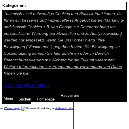
Kategorien:
Auf dieser Seite werden technisch notwendige Cookies gesetzt.
Technisch nicht notwendige Cookies und Statistik Funktionen, die
Ihnen ein besseres und individuelleres Angebot bieten (Marketing-
und Statistik-Cookies z.B. von Google zur Datenerhebung um
personalisierte Werbung bereitzustellen und zu Analysezwecken)
werden nur eingesetzt, wenn Sie uns vorher hierzu Ihre
Einwilligung ("Zustimmen") gegeben haben. Die Einwilligung zur
Cookienutzung können Sie
hier ablehnen
oder im Bereich
Datenschutzerklärung mit Wirkung für die Zukunft widerrufen.
Weitere Informationen zur Erhebung und Verwendung von Daten
finden Sie
hier.
ZUSTIMMEN
ABLEHNEN
Hauptmenu
Menü
Suchen
Home
page
Warenträger
Aufsteckhalter
Summe: 0,00 €
(0
Artikel
)