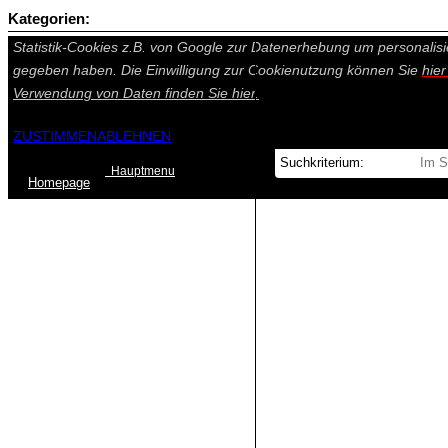
Kategorien:
Auf dieser Seite werden technisch notwendige Cookies gesetzt. Tech
Statistik-Cookies z.B. von Google zur Datenerhebung um personalisi
gegeben haben. Die Einwilligung zur Cookienutzung können Sie
hie
Verwendung von Daten finden Sie
hier.
ZUSTIMMEN
ABLEHNEN
Hauptmenu
Home
page