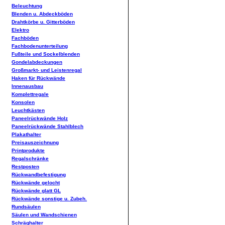
Beleuchtung
Blenden u. Abdeckböden
Drahtkörbe u. Gitterböden
Elektro
Fachböden
Fachbodenunterteilung
Fußteile und Sockelblenden
Gondelabdeckungen
Großmarkt- und Leistenregal
Haken für Rückwände
Innenausbau
Komplettregale
Konsolen
Leuchtkästen
Paneelrückwände Holz
Paneelrückwände Stahlblech
Plakathalter
Preisauszeichnung
Printprodukte
Regalschränke
Restposten
Rückwandbefestigung
Rückwände gelocht
Rückwände glatt GL
Rückwände sonstige u. Zubeh.
Rundsäulen
Säulen und Wandschienen
Schräghalter