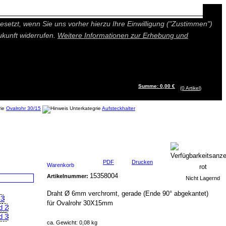
n besseres und individuelleres Angebot bieten (Marketing- und
setzt, wenn Sie uns vorher hierzu Ihre Einwilligung ("Zustimmen")
ukunft widerrufen.
Weitere Informationen zur Erhebung und
Summe: 0,00 €
(0
Artikel
)
Ovalrohr 30/15
Aufsteckhalter
PDF
Drucken
Warenkorb
15358004
Artikelnummer:
Nicht Lagernd
Draht Ø 6mm verchromt, gerade (Ende 90° abgekantet)
für Ovalrohr 30X15mm
ca. Gewicht: 0,08 kg