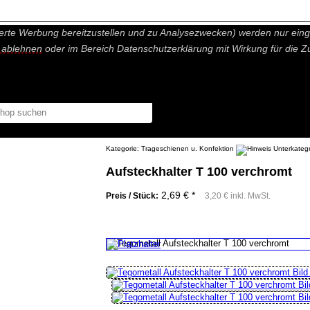
nisch nicht notwendige Cookies und Statistik Funktionen, die Ihnen ei
erte Werbung bereitzustellen und zu Analysezwecken) werden nur einge
r ablehnen
oder im Bereich Datenschutzerklärung mit Wirkung für die Z
Kategorie:
Trageschienen u. Konfektion
Aufsteckhalter T 100 verchromt
2,69 € *
Preis / Stück:
3,20 € inkl. MwSt.