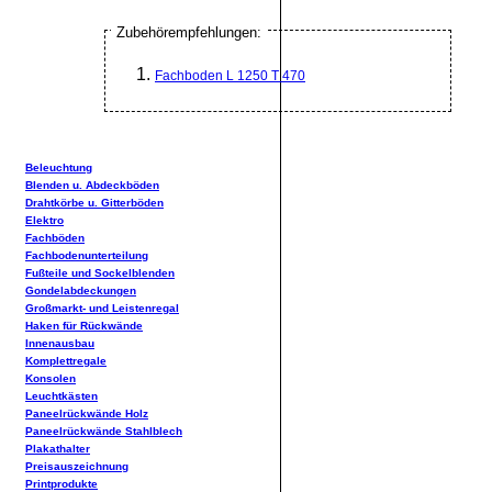
Zubehörempfehlungen:
Fachboden L 1250 T 470
Beleuchtung
Blenden u. Abdeckböden
Drahtkörbe u. Gitterböden
Elektro
Fachböden
Fachbodenunterteilung
Fußteile und Sockelblenden
Gondelabdeckungen
Großmarkt- und Leistenregal
Haken für Rückwände
Innenausbau
Komplettregale
Konsolen
Leuchtkästen
Paneelrückwände Holz
Paneelrückwände Stahlblech
Plakathalter
Preisauszeichnung
Printprodukte