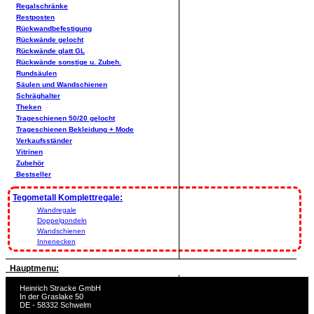
Regalschränke
Restposten
Rückwandbefestigung
Rückwände gelocht
Rückwände glatt GL
Rückwände sonstige u. Zubeh.
Rundsäulen
Säulen und Wandschienen
Schräghalter
Theken
Trageschienen 50/20 gelocht
Trageschienen Bekleidung + Mode
Verkaufsständer
Vitrinen
Zubehör
Bestseller
Tegometall Komplettregale:
Wandregale
Doppelgondeln
Wandschienen
Innenecken
Hauptmenu:
Heinrich Stracke GmbH
In der Graslake 50
DE - 58332 Schwelm