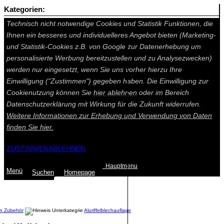
Kategorien:
Auf dieser Seite werden technisch notwendige Cookies gesetzt.
Technisch nicht notwendige Cookies und Statistik Funktionen, die
Ihnen ein besseres und individuelleres Angebot bieten (Marketing-
und Statistik-Cookies z.B. von Google zur Datenerhebung um
personalisierte Werbung bereitzustellen und zu Analysezwecken)
werden nur eingesetzt, wenn Sie uns vorher hierzu Ihre
Einwilligung ("Zustimmen") gegeben haben. Die Einwilligung zur
Cookienutzung können Sie
hier ablehnen
oder im Bereich
Datenschutzerklärung mit Wirkung für die Zukunft widerrufen.
Weitere Informationen zur Erhebung und Verwendung von Daten
finden Sie
hier.
ZUSTIMMEN
ABLEHNEN
Hauptmenu
Menü
Suchen
Home
page
Summe: 0,00 €
(0
Artikel
)
n Zubehör
Aluriffelblechauflage