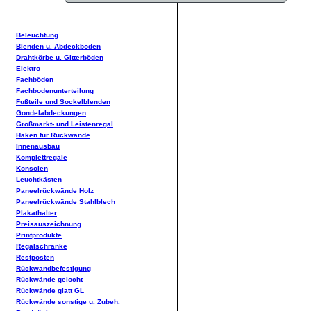
Beleuchtung
Blenden u. Abdeckböden
Drahtkörbe u. Gitterböden
Elektro
Fachböden
Fachbodenunterteilung
Fußteile und Sockelblenden
Gondelabdeckungen
Großmarkt- und Leistenregal
Haken für Rückwände
Innenausbau
Komplettregale
Konsolen
Leuchtkästen
Paneelrückwände Holz
Paneelrückwände Stahlblech
Plakathalter
Preisauszeichnung
Printprodukte
Regalschränke
Restposten
Rückwandbefestigung
Rückwände gelocht
Rückwände glatt GL
Rückwände sonstige u. Zubeh.