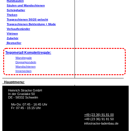
Rundsäulen
Säulen und Wandschienen
Schräghalter
Theken
Trageschienen 50/20 gelocht
Trageschienen Bekleidung + Mode
Verkaufsständer
Vitrinen
Zubehör
Bestseller
Tegometall Komplettregale:
Wandregale
Doppelgondeln
Wandschienen
Innenecken
Hauptmenu:
Heinrich Stracke GmbH
In der Graslake 50
DE - 58332 Schwelm
Mo-Do: 07:45 - 16:45 Uhr
Fr: 07:45 - 15:15 Uhr
+49 (23 36) 91 81 00
+49 (23 36) 91 81 50
info
stracke-ladenbau.de