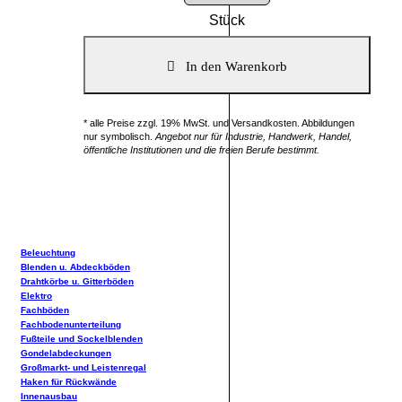
Stück
* alle Preise zzgl. 19% MwSt. und Versandkosten. Abbildungen
nur symbolisch.
Angebot nur für Industrie, Handwerk, Handel,
öffentliche Institutionen und die freien Berufe bestimmt.
Beleuchtung
Blenden u. Abdeckböden
Drahtkörbe u. Gitterböden
Elektro
Fachböden
Fachbodenunterteilung
Fußteile und Sockelblenden
Gondelabdeckungen
Großmarkt- und Leistenregal
Haken für Rückwände
Innenausbau