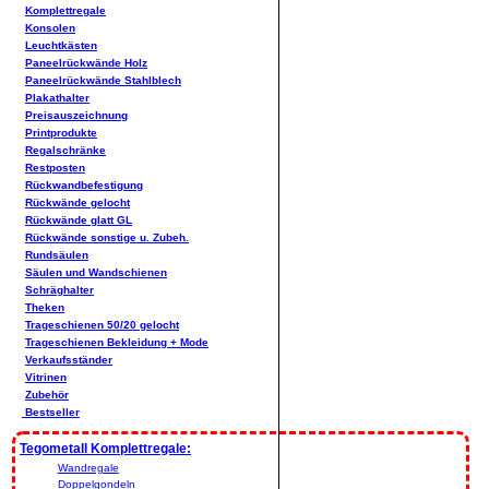
Komplettregale
Konsolen
Leuchtkästen
Paneelrückwände Holz
Paneelrückwände Stahlblech
Plakathalter
Preisauszeichnung
Printprodukte
Regalschränke
Restposten
Rückwandbefestigung
Rückwände gelocht
Rückwände glatt GL
Rückwände sonstige u. Zubeh.
Rundsäulen
Säulen und Wandschienen
Schräghalter
Theken
Trageschienen 50/20 gelocht
Trageschienen Bekleidung + Mode
Verkaufsständer
Vitrinen
Zubehör
Bestseller
Tegometall Komplettregale:
Wandregale
Doppelgondeln