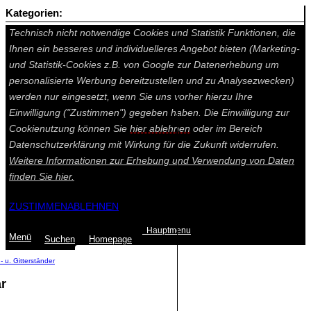
Kategorien:
Auf dieser Seite werden technisch notwendige Cookies gesetzt.
Technisch nicht notwendige Cookies und Statistik Funktionen, die
Ihnen ein besseres und individuelleres Angebot bieten (Marketing-
und Statistik-Cookies z.B. von Google zur Datenerhebung um
personalisierte Werbung bereitzustellen und zu Analysezwecken)
werden nur eingesetzt, wenn Sie uns vorher hierzu Ihre
Einwilligung ("Zustimmen") gegeben haben. Die Einwilligung zur
Cookienutzung können Sie
hier ablehnen
oder im Bereich
Datenschutzerklärung mit Wirkung für die Zukunft widerrufen.
Weitere Informationen zur Erhebung und Verwendung von Daten
finden Sie
hier.
ZUSTIMMEN
ABLEHNEN
Hauptmenu
Menü
Suchen
Home
page
 u. Gitterständer
r
Summe: 0,00 €
(0
Artikel
)