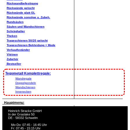
Rückwandbefestigung
Rückwände gelocht
Rückwände glatt GL
Rückwände sonstige u. Zubeh.
Rundsäulen
Säulen und Wandschienen
Schräghalter
Theken
Trageschienen 50/20 gelocht
Trageschienen Bekleidung + Mode
Verkaufsständer
Vitrinen
Zubehör
Bestseller
Tegometall Komplettregale:
Wandregale
Doppelgondeln
Wandschienen
Innenecken
Hauptmenu:
Heinrich Stracke GmbH
In der Graslake 50
DE - 58332 Schwelm
Mo-Do: 07:45 - 16:45 Uhr
Fr: 07:45 - 15:15 Uhr