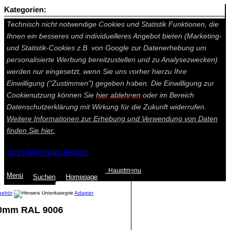
Kategorien:
Auf dieser Seite werden technisch notwendige Cookies gesetzt.
Technisch nicht notwendige Cookies und Statistik Funktionen, die
Ihnen ein besseres und individuelleres Angebot bieten (Marketing-
und Statistik-Cookies z.B. von Google zur Datenerhebung um
personalisierte Werbung bereitzustellen und zu Analysezwecken)
werden nur eingesetzt, wenn Sie uns vorher hierzu Ihre
Einwilligung ("Zustimmen") gegeben haben. Die Einwilligung zur
Cookienutzung können Sie
hier ablehnen
oder im Bereich
Datenschutzerklärung mit Wirkung für die Zukunft widerrufen.
Weitere Informationen zur Erhebung und Verwendung von Daten
finden Sie
hier.
ZUSTIMMEN
ABLEHNEN
Hauptmenu
Menü
Suchen
Home
page
behör
Adapter
00mm RAL 9006
Summe: 0,00 €
(0
Artikel
)