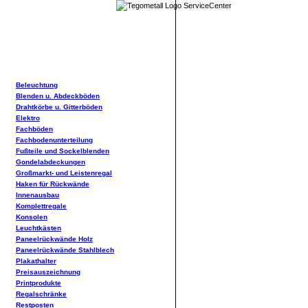
Beleuchtung
Blenden u. Abdeckböden
Drahtkörbe u. Gitterböden
Elektro
Fachböden
Fachbodenunterteilung
Fußteile und Sockelblenden
Gondelabdeckungen
Großmarkt- und Leistenregal
Haken für Rückwände
Innenausbau
Komplettregale
Konsolen
Leuchtkästen
Paneelrückwände Holz
Paneelrückwände Stahlblech
Plakathalter
Preisauszeichnung
Printprodukte
Regalschränke
Restposten