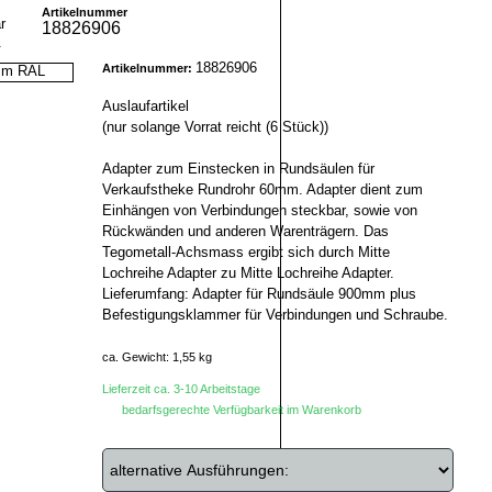
Artikelnummer
18826906
r
18826906
Artikelnummer:
Auslaufartikel
(nur solange Vorrat reicht (6 Stück))
Adapter zum Einstecken in Rundsäulen für
Verkaufstheke Rundrohr 60mm. Adapter dient zum
Einhängen von Verbindungen steckbar, sowie von
Rückwänden und anderen Warenträgern. Das
Tegometall-Achsmass ergibt sich durch Mitte
Lochreihe Adapter zu Mitte Lochreihe Adapter.
Lieferumfang: Adapter für Rundsäule 900mm plus
Befestigungsklammer für Verbindungen und Schraube.
ca. Gewicht: 1,55 kg
Lieferzeit ca. 3-10 Arbeitstage
bedarfsgerechte Verfügbarkeit im Warenkorb