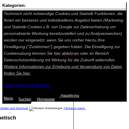
Kategorien:
Auf dieser Seite werden technisch notwendige Cookies gesetzt.
Technisch nicht notwendige Cookies und Statistik Funktionen, die
Ihnen ein besseres und individuelleres Angebot bieten (Marketing-
und Statistik-Cookies z.B. von Google zur Datenerhebung um
personalisierte Werbung bereitzustellen und zu Analysezwecken)
werden nur eingesetzt, wenn Sie uns vorher hierzu Ihre
Einwilligung ("Zustimmen") gegeben haben. Die Einwilligung zur
Cookienutzung können Sie
hier ablehnen
oder im Bereich
Datenschutzerklärung mit Wirkung für die Zukunft widerrufen.
Weitere Informationen zur Erhebung und Verwendung von Daten
finden Sie
hier.
ZUSTIMMEN
ABLEHNEN
Hauptmenu
Menü
Suchen
Home
page
chteiler und Vorschub
T-Schiene magn.
etisch
Summe: 0,00 €
(0
Artikel
)