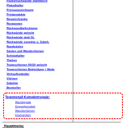
Paneelrückwände Stahlblech
Plakathalter
Preisauszeichnung
Printprodukte
Regalschränke
Restposten
Rückwandbefestigung
Rückwände gelocht
Rückwände glatt GL
Rückwände sonstige u. Zubeh.
Rundsäulen
Säulen und Wandschienen
Schräghalter
Theken
Trageschienen 50/20 gelocht
Trageschienen Bekleidung + Mode
Verkaufsständer
Vitrinen
Zubehör
Bestseller
Tegometall Komplettregale:
Wandregale
Doppelgondeln
Wandschienen
Innenecken
Hauptmenu: