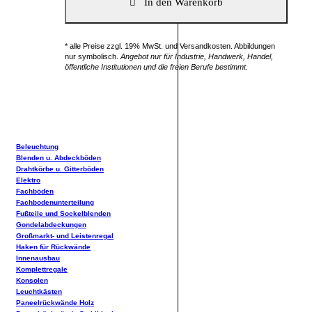
* alle Preise zzgl. 19% MwSt. und Versandkosten. Abbildungen
nur symbolisch.
Angebot nur für Industrie, Handwerk, Handel,
öffentliche Institutionen und die freien Berufe bestimmt.
Beleuchtung
Blenden u. Abdeckböden
Drahtkörbe u. Gitterböden
Elektro
Fachböden
Fachbodenunterteilung
Fußteile und Sockelblenden
Gondelabdeckungen
Großmarkt- und Leistenregal
Haken für Rückwände
Innenausbau
Komplettregale
Konsolen
Leuchtkästen
Paneelrückwände Holz